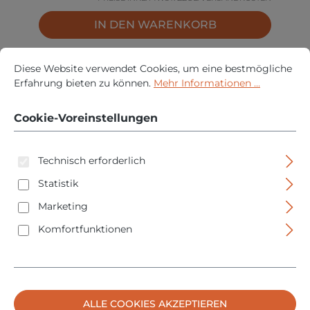
IN DEN WARENKORB
Cookie-Voreinstellungen
Diese Website verwendet Cookies, um eine bestmögliche Erfah
Diese Website verwendet Cookies, um eine bestmögliche
Erfahrung bieten zu können.
Mehr Informationen ...
Cookie-Voreinstellungen
Technisch erforderlich
Statistik
Marketing
Komfortfunktionen
Proxxon 23078 Satz Steckschlüssel
Feinmechaniker-Satz - magnetisch - 32-teilig -
1/4"
Regulärer Pre
36,95 €
ALLE COOKIES AKZEPTIEREN