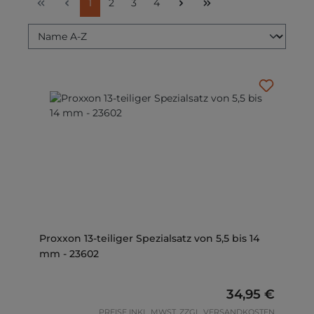
Seite
Seite
Seite
Seite
1
2
3
4
Proxxon 13-teiliger Spezialsatz von 5,5 bis 14
mm - 23602
Regulärer Prei
34,95 €
PREISE INKL. MWST. ZZGL. VERSANDKOSTEN