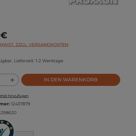
s:
 €
. MWST. ZZGL. VERSANDKOSTEN
ügbar, Lieferzeit: 1-2 Werktage
 Anzahl: Gib den gewünschten Wert ei
IN DEN WARENKORB
ttel hinzufügen
mer:
12437879
4298620