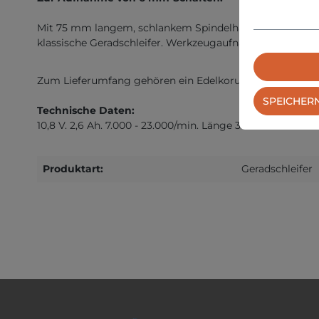
Mit 75 mm langem, schlankem Spindelhals für Innenschli
klassische Geradschleifer. Werkzeugaufnahme mittels E
Zum Lieferumfang gehören ein Edelkorund-Schleifstift K
SPEICHER
Technische Daten:
10,8 V. 2,6 Ah. 7.000 - 23.000/min. Länge 345 mm
Produktart:
Geradschleifer