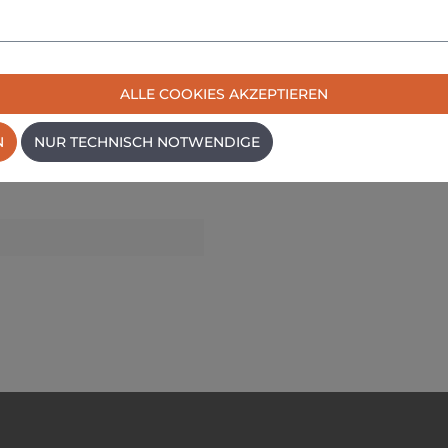
ffe und andere schwer zugängliche Stellen. Hohe Leistung bei k
R11-Spannzange.
ALLE COOKIES AKZEPTIEREN
 36.
N
NUR TECHNISCH NOTWENDIGE