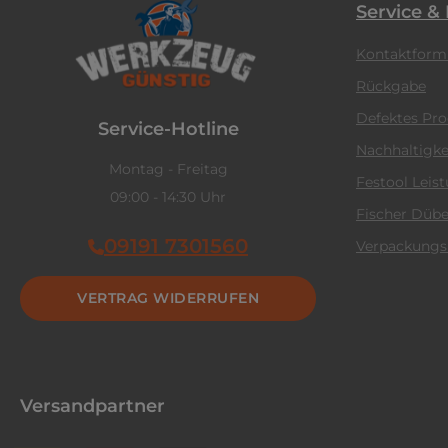
Service &
Kontaktform
Rückgabe
Defektes Pr
Service-Hotline
Nachhaltigke
Montag - Freitag
Festool Leis
09:00 - 14:30 Uhr
Fischer Dübe
09191 7301560
Verpackungs
VERTRAG WIDERRUFEN
Versandpartner