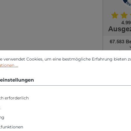
nstellungen
erwendet Cookies, um eine bestmögliche Erfahrung bieten zu 
e verwendet Cookies, um eine bestmögliche Erfahrung bieten z
ionen ...
einstellungen
uktsicherheit
h erforderlich
n "Proxxon Akku Langhal
k
d Ladegerät - 29862"
ng
funktionen