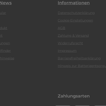
 News
Informationen
ular
Datenschutzerklärung
Cookie-Einstellungen
odukt
AGB
it
Zahlung & Versand
tungen
Widerrufsrecht
lfinder
Impressum
hinweise
Barrierefreiheitserklärung
Hinweis zur Batterieentsorg
Zahlungsarten