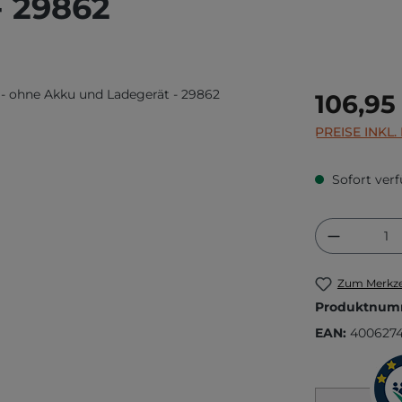
- 29862
Regulärer Prei
106,95
PREISE INKL
Sofort verf
Produkt
Zum Merkze
Produktnum
EAN:
400627