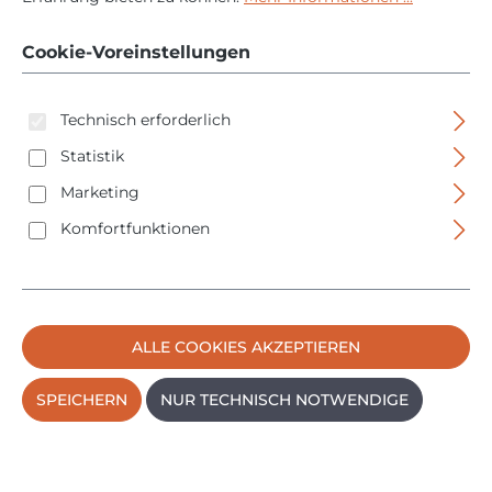
Nusskasten
Knarrenkasten 10mm
Cookie-Voreinstellungen
(3/8")
Technisch erforderlich
Statistik
Marketing
Komfortfunktionen
Bildergalerie überspringen
ALLE COOKIES AKZEPTIEREN
SPEICHERN
NUR TECHNISCH NOTWENDIGE