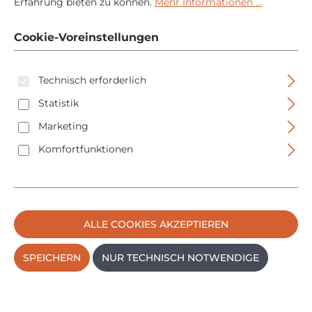
Erfahrung bieten zu können.
Mehr Informationen ...
im Koffer - inkl. Akku
Cookie-Voreinstellungen
und Ladegerät - 29810
Technisch erforderlich
Statistik
Marketing
Komfortfunktionen
Bildergalerie überspringen
ALLE COOKIES AKZEPTIEREN
SPEICHERN
NUR TECHNISCH NOTWENDIGE