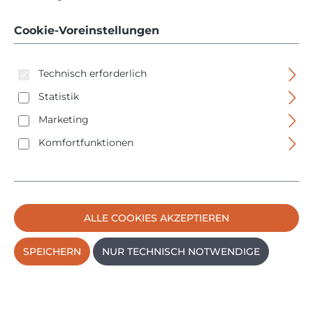
mit Druckzylinder -
weiss - AL0125
Cookie-Voreinstellungen
Technisch erforderlich
Statistik
Marketing
Komfortfunktionen
Bildergalerie überspringen
ALLE COOKIES AKZEPTIEREN
SPEICHERN
NUR TECHNISCH NOTWENDIGE