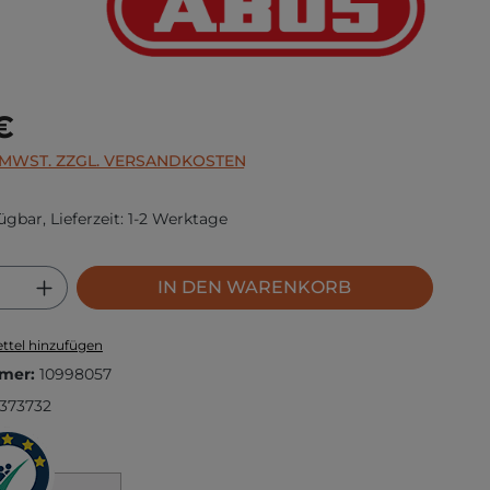
s:
€
. MWST. ZZGL. VERSANDKOSTEN
ügbar, Lieferzeit: 1-2 Werktage
 Anzahl: Gib den gewünschten Wert ei
IN DEN WARENKORB
ttel hinzufügen
mer:
10998057
373732