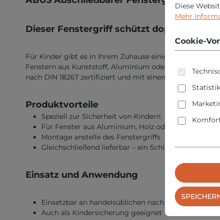
Diese Websit
Mehr Informat
Dieser Fenstergriff schützt doppelt. Geg
Cookie-Vor
Für Kinder gibt es in Ihrem Zuhause einige Gefahren. Daz
Fenstern aus Kunststoff, Aluminium oder Holz, dieser Fens
Technisc
nach DIN 18267 zertifiziert und mit einem Druckwider
Statisti
Marketi
Produktvorteile
Speziell zur Sicherheit von Kindern
Komfort
Für Fenster aus Aluminium, Holz oder Kunststoff
Montage anstelle des Fenstergriffs
Gleichschließend lieferbar – ein Schlüssel für mehre
Einsatz und Anwendung
SPEICHER
Einsetzbar an handelsüblichen nach innen öffnenden
Auch als Kindersicherung geeignet