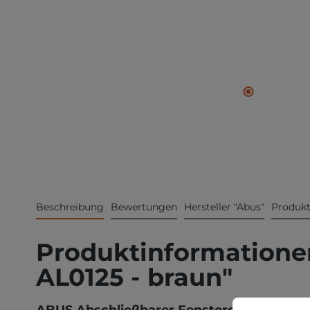
Beschreibung
Bewertungen
Hersteller "Abus"
Produkt
Produktinformationen
AL0125 - braun"
Cookie-Vorei
Diese Website v
ABUS Abschließbarer Fenstergriff FG300 B