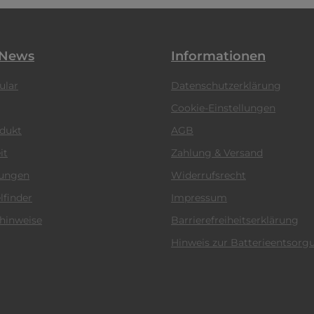
 News
Informationen
ular
Datenschutzerklärung
Cookie-Einstellungen
odukt
AGB
it
Zahlung & Versand
tungen
Widerrufsrecht
lfinder
Impressum
hinweise
Barrierefreiheitserklärung
Hinweis zur Batterieentsorg