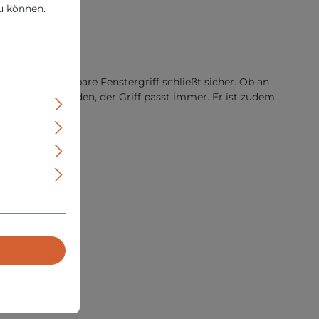
u können.
eser abschließbare Fenstergriff schließt sicher. Ob an
l eingestellt werden, der Griff passt immer. Er ist zudem
t.