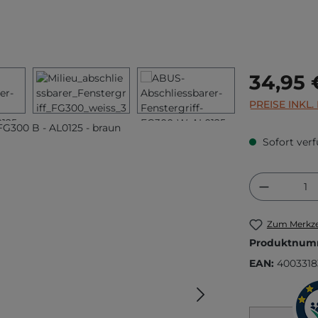
Regulärer Prei
34,95 
PREISE INKL
Sofort verf
Produkt
Zum Merkze
Produktnum
EAN:
4003318