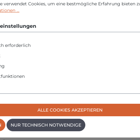
e verwendet Cookies, um eine bestmögliche Erfahrung bieten z
ionen ...
en Kinderhände und Einbrecher.
einstellungen
u gehören auch Fenster, die nicht ausreichend gesichert sind. Di
tergriff ist universell einsetzbar. Der Vierkantstift kann flexibe
h erforderlich
stand von 200 Kilogramm gegen Abdrehen und Abreißen geschütz
k
ng
funktionen
re Schlösser
ALLE COOKIES AKZEPTIEREN
N
NUR TECHNISCH NOTWENDIGE
 Fenstern anstelle des Fenstergriffs