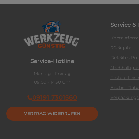
Service &
Kontaktform
Rückgabe
Defektes Pr
Service-Hotline
Nachhaltigke
Montag - Freitag
Festool Leis
09:00 - 14:30 Uhr
Fischer Dübe
09191 7301560
Verpackungs
VERTRAG WIDERRUFEN