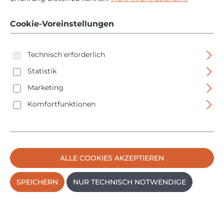
Schrauben aus
eloxiertem
Cookie-Voreinstellungen
Aluminium
Technisch erforderlich
Statistik
Marketing
Komfortfunktionen
Bildergalerie überspringen
ALLE COOKIES AKZEPTIEREN
SPEICHERN
NUR TECHNISCH NOTWENDIGE