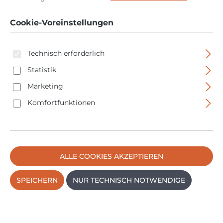
200mm - rostfreien
Cookie-Voreinstellungen
Metall
Technisch erforderlich
Statistik
Marketing
Komfortfunktionen
Bildergalerie überspringen
ALLE COOKIES AKZEPTIEREN
SPEICHERN
NUR TECHNISCH NOTWENDIGE