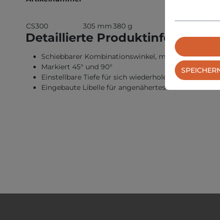
CS300
305 mm
380 g
Detaillierte
Produktinformatio
Schiebbarer Kombinationswinkel, metrisch und Zoll
Markiert 45° und 90°
SPEICHER
Einstellbare Tiefe für sich wiederholende Markierun
Eingebaute Libelle für angenähertes Markieren und