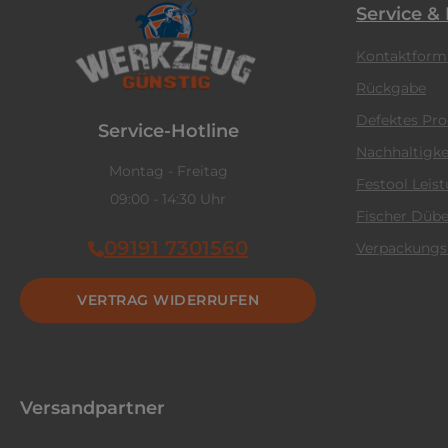
Service &
Kontaktform
Rückgabe
Defektes Pr
Service-Hotline
Nachhaltigke
Montag - Freitag
Festool Leis
09:00 - 14:30 Uhr
Fischer Dübe
09191 7301560
Verpackungs
VERTRAG WIDERRUFEN
Versandpartner