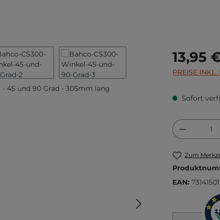
Regulärer Prei
13,95 
PREISE INKL
Sofort verf
Produkt
Zum Merkze
Produktnum
EAN:
7314150