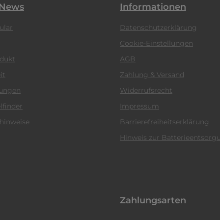
 News
Informationen
ular
Datenschutzerklärung
Cookie-Einstellungen
odukt
AGB
it
Zahlung & Versand
tungen
Widerrufsrecht
lfinder
Impressum
hinweise
Barrierefreiheitserklärung
Hinweis zur Batterieentsorg
Zahlungsarten