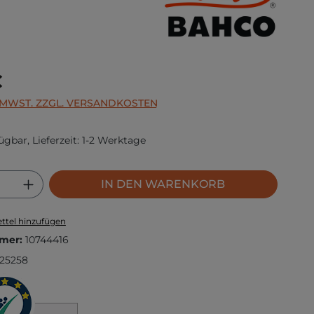
s:
€
. MWST. ZZGL. VERSANDKOSTEN
ügbar, Lieferzeit: 1-2 Werktage
 Anzahl: Gib den gewünschten Wert ei
IN DEN WARENKORB
ttel hinzufügen
mer:
10744416
125258