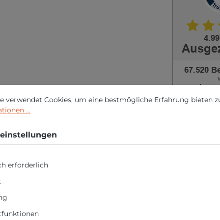
nstellungen
erwendet Cookies, um eine bestmögliche Erfahrung bieten zu 
e verwendet Cookies, um eine bestmögliche Erfahrung bieten z
ionen ...
einstellungen
tsicherheit
h erforderlich
n "Bahco CS300 Winkel 
k
5mm lang"
ng
funktionen