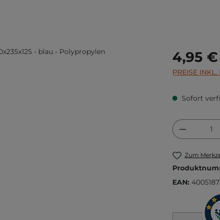
Regulärer Prei
4,95 €
PREISE INKL
Sofort verf
Produkt
Zum Merkze
Produktnum
EAN:
400518