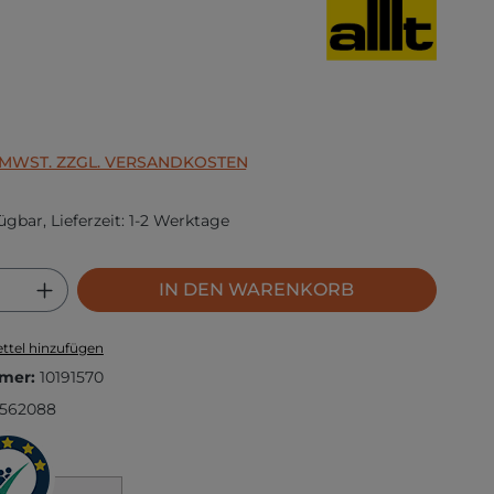
s:
. MWST. ZZGL. VERSANDKOSTEN
ügbar, Lieferzeit: 1-2 Werktage
 Anzahl: Gib den gewünschten Wert ei
IN DEN WARENKORB
ttel hinzufügen
mer:
10191570
7562088