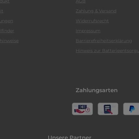
odukt
AGB
it
Zahlung & Versand
tungen
Widerrufsrecht
lfinder
Impressum
hinweise
Barrierefreiheitserklärung
Hinweis zur Batterieentsorg
Zahlungsarten
Unsere Partner