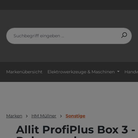
m Hauptinhalt springen
Zur Suche springen
Zur Hauptnavigation springen
Markenübersicht
Elektrowerkzeuge & Maschinen
Handw
Marken
HM Müllner
Sonstige
Allit ProfiPlus Box 3 