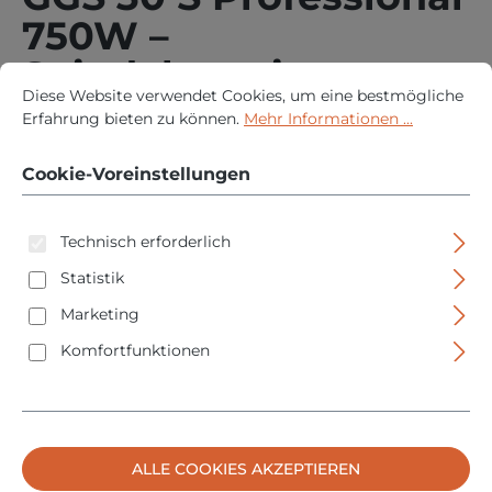
750W –
Spindelarretierung –
Cookie-Voreinstellungen
Diese Website verwendet Cookies, um eine bestmögliche Erfah
Diese Website verwendet Cookies, um eine bestmögliche
33.000min
Erfahrung bieten zu können.
Mehr Informationen ...
Cookie-Voreinstellungen
Technisch erforderlich
Statistik
Marketing
Bildergalerie überspringen
Komfortfunktionen
ALLE COOKIES AKZEPTIEREN