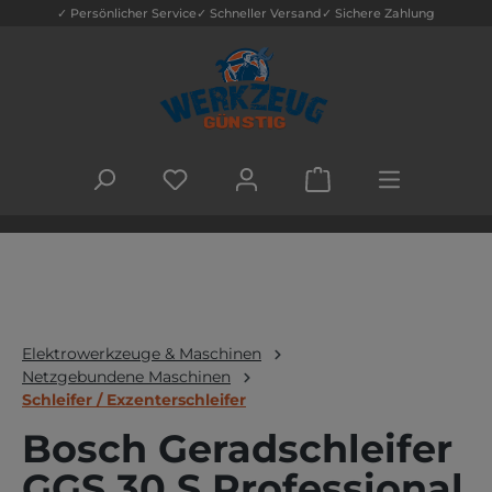
✓ Persönlicher Service
✓ Schneller Versand
✓ Sichere Zahlung
Zum Hauptinhalt springen
DU HAST 0 PRODUKTE AUF DEM MERK
WARENKORB ENTHÄLT
Elektrowerkzeuge & Maschinen
Netzgebundene Maschinen
Schleifer / Exzenterschleifer
Bosch Geradschleifer
GGS 30 S Professional