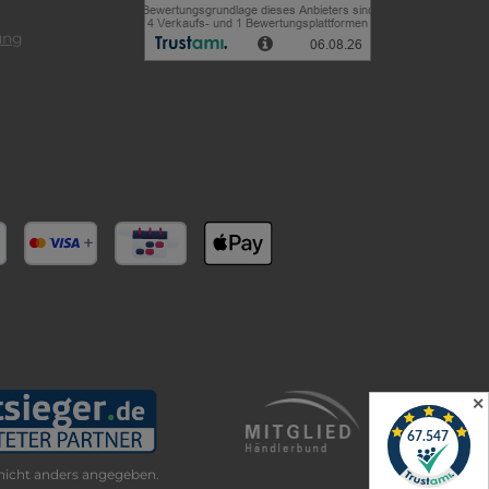
ung
✕
icht anders angegeben.