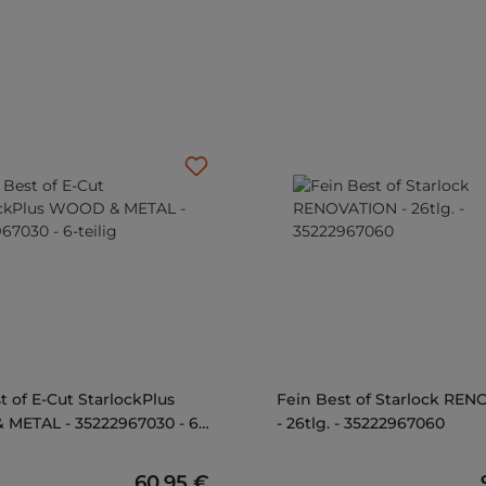
t of E-Cut StarlockPlus
Fein Best of Starlock RE
METAL - 35222967030 - 6-
- 26tlg. - 35222967060
Regulärer Preis:
60,95 €