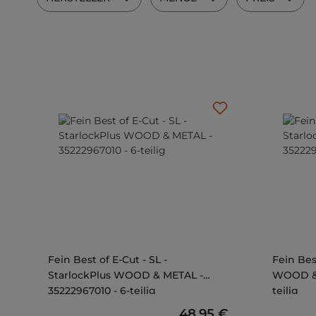
Fein Best of E-Cut - SL -
Fein Bes
StarlockPlus WOOD & METAL -
WOOD & 
35222967010 - 6-teilig
teilig
Regulärer Preis:
48,95 €