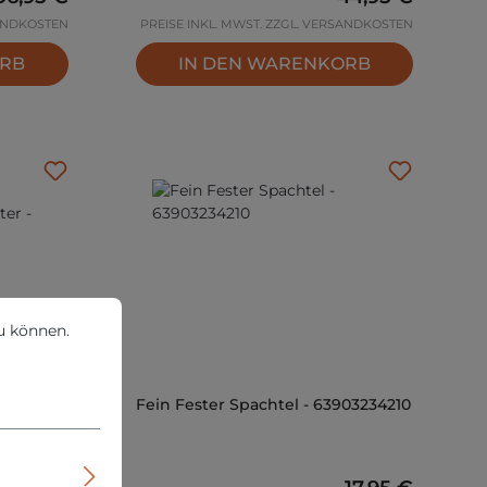
SANDKOSTEN
PREISE INKL. MWST. ZZGL. VERSANDKOSTEN
ORB
IN DEN WARENKORB
können.
Mehr Informationen ...
u können.
latt SLP
Fein Fester Spachtel - 63903234210