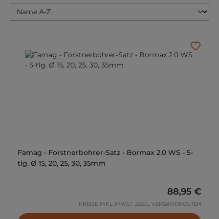
Famag - Forstnerbohrer-Satz - Bormax 2.0 WS - 5-
tlg. Ø 15, 20, 25, 30, 35mm
Regulärer P
88,95 €
PREISE INKL. MWST. ZZGL. VERSANDKOSTEN