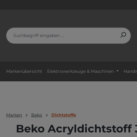
m Hauptinhalt springen
Zur Suche springen
Zur Hauptnavigation springen
Markenübersicht
Elektrowerkzeuge & Maschinen
Handw
Marken
Beko
Dichtstoffe
Beko Acryldichtstoff 