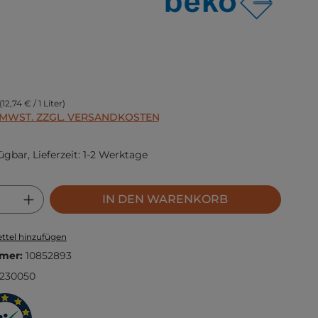
s:
(12,74 € / 1 Liter)
. MWST. ZZGL. VERSANDKOSTEN
ügbar, Lieferzeit: 1-2 Werktage
 Anzahl: Gib den gewünschten Wert ei
IN DEN WARENKORB
ttel hinzufügen
mer:
10852893
230050