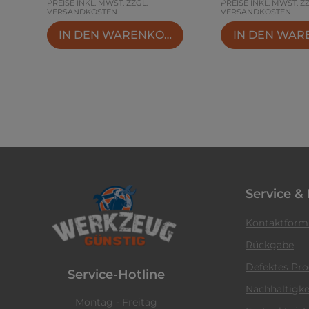
PREISE INKL. MWST. ZZGL.
PREISE INKL. MWST. Z
VERSANDKOSTEN
VERSANDKOSTEN
IN DEN WARENKORB
IN DEN WA
Service &
Kontaktform
Rückgabe
Defektes Pr
Service-Hotline
Nachhaltigke
Montag - Freitag