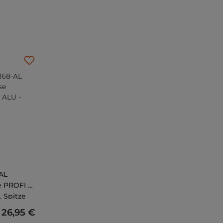
AL
 PROFI -
. Spitze
Regulärer Preis:
26,95 €