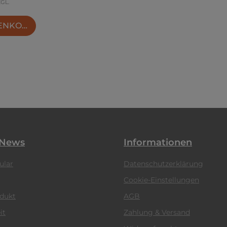
ZGL.
RENKORB
 News
Informationen
ular
Datenschutzerklärung
Cookie-Einstellungen
odukt
AGB
it
Zahlung & Versand