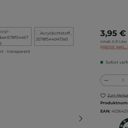
Regulärer Prei
3,95 €
Inhalt:
0.31 Liter
PREISE INKL
Sofort verf
Produkt
Zum Merkze
Produktnum
EAN:
4036421