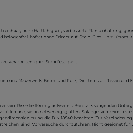
erstreichbar, hohe Haftfähigkeit, verbesserte Flankenhaftung, g
nd halogenfrei, haftet ohne Primer auf: Stein, Glas, Holz, Kerami
h zu verarbeiten, gute Standfestigkeit
en und Mauerwerk, Beton und Putz, Dichten von Rissen und Fug
frei sein. Risse keilförmig aufweiten. Bei stark saugenden Unt
 füllen und, wenn notwendig, glätten. Solange sich keine feste 
endimensionierung die DIN 18540 beachten. Zur Verhinderung ei
eichen sind Vorversuche durchzuführen. Nicht geeignet für