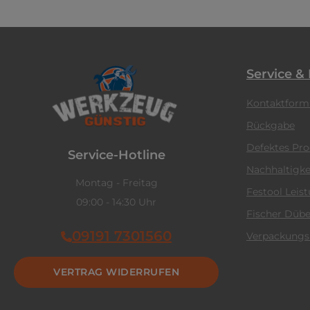
Service &
Kontaktform
Rückgabe
Defektes Pr
Service-Hotline
Nachhaltigke
Montag - Freitag
Festool Leis
09:00 - 14:30 Uhr
Fischer Dübe
09191 7301560
Verpackungs
VERTRAG WIDERRUFEN