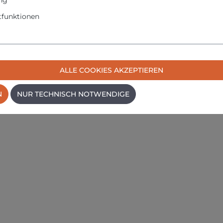
ver im Hal
ng
funktionen
ALLE COOKIES AKZEPTIEREN
kel. Als Tisch-Ständer, aber auch für Wandbefestigung.
N
NUR TECHNISCH NOTWENDIGE