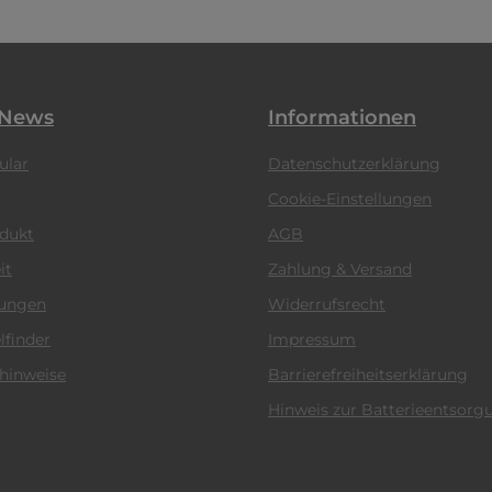
 News
Informationen
ular
Datenschutzerklärung
Cookie-Einstellungen
odukt
AGB
it
Zahlung & Versand
tungen
Widerrufsrecht
lfinder
Impressum
hinweise
Barrierefreiheitserklärung
Hinweis zur Batterieentsorg