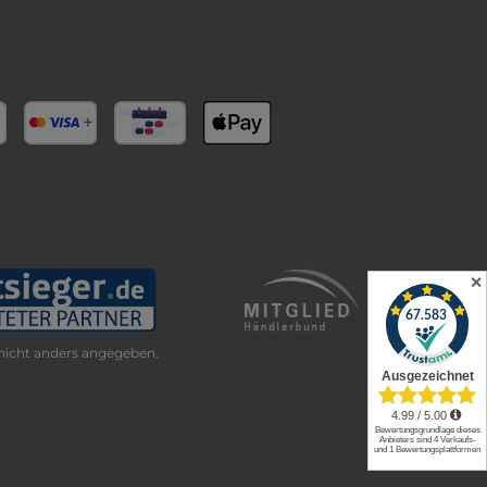
✕
icht anders angegeben.