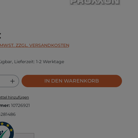
s:
€
. MWST. ZZGL. VERSANDKOSTEN
ügbar, Lieferzeit: 1-2 Werktage
 Anzahl: Gib den gewünschten Wert ei
IN DEN WARENKORB
ttel hinzufügen
mer:
10726921
4281486