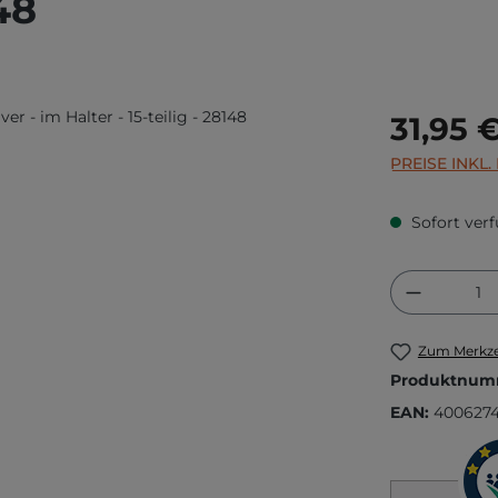
48
Regulärer Prei
31,95 
PREISE INKL
Sofort verf
Produkt
Zum Merkze
Produktnum
EAN:
400627