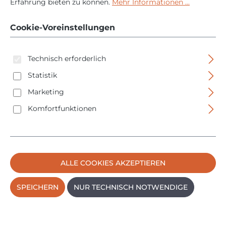
Erfahrung bieten zu können.
Mehr Informationen ...
Senkkopfschraube -
10 Stück - 562162
Cookie-Voreinstellungen
Technisch erforderlich
Statistik
Marketing
Komfortfunktionen
Bildergalerie überspringen
ALLE COOKIES AKZEPTIEREN
SPEICHERN
NUR TECHNISCH NOTWENDIGE