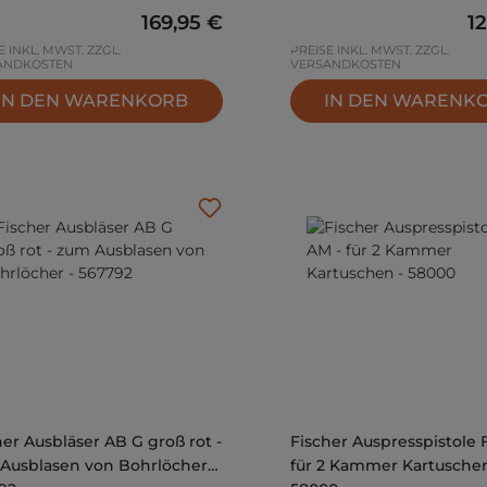
Regulärer Preis:
169,95 €
Re
1
E INKL. MWST. ZZGL.
PREISE INKL. MWST. ZZGL.
ANDKOSTEN
VERSANDKOSTEN
IN DEN WARENKORB
IN DEN WARENK
her Ausbläser AB G groß rot -
Fischer Auspresspistole 
Ausblasen von Bohrlöcher -
für 2 Kammer Kartuschen