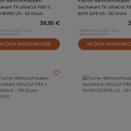
her Betonschrauben
Fischer Betonschrauben
skant TX UltraCut FBS II
Sechskant TX UltraCut FB
0 80/65 US - 50 Stück
8x70 20/5 US - 50 Stück
Regulärer Preis:
38,95 €
R
E INKL. MWST. ZZGL.
PREISE INKL. MWST. ZZGL.
ANDKOSTEN
VERSANDKOSTEN
IN DEN WARENKORB
IN DEN WARENK