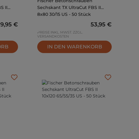
Fischer Betonschrauben
S II
Sechskant TX UltraCut FBS II
8x80 30/15 US - 50 Stück
egulärer Preis:
29,95 €
Regulärer Preis:
53,95 €
PREISE INKL. MWST. ZZGL.
VERSANDKOSTEN
ORB
IN DEN WARENKORB