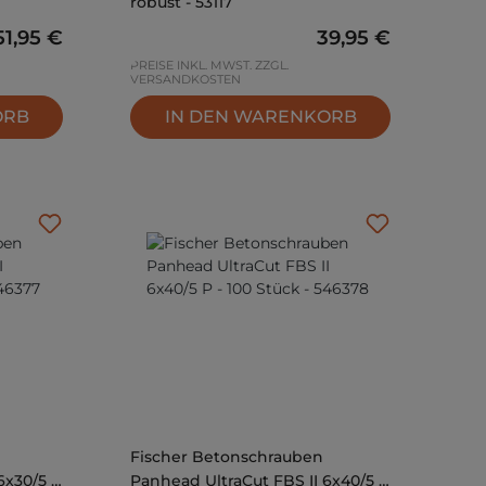
robust - 53117
Regulärer Preis:
51,95 €
Regulärer Preis:
39,95 €
PREISE INKL. MWST. ZZGL.
VERSANDKOSTEN
ORB
IN DEN WARENKORB
Fischer Betonschrauben
6x30/5 P
Panhead UltraCut FBS II 6x40/5 P