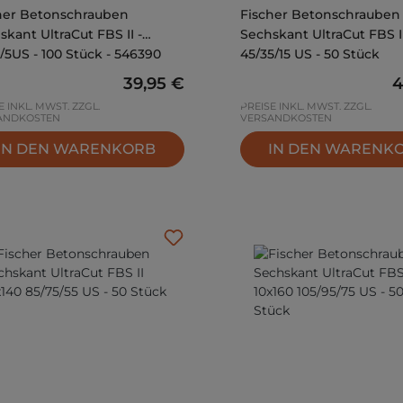
her Betonschrauben
Fischer Betonschrauben
skant UltraCut FBS II -
Sechskant UltraCut FBS I
/5US - 100 Stück - 546390
45/35/15 US - 50 Stück
Regulärer Preis:
39,95 €
R
4
E INKL. MWST. ZZGL.
PREISE INKL. MWST. ZZGL.
ANDKOSTEN
VERSANDKOSTEN
IN DEN WARENKORB
IN DEN WARENK