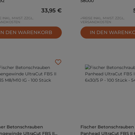
92
58000
Regulärer Preis:
33,95 €
E INKL. MWST. ZZGL.
PREISE INKL. MWST. ZZGL.
ANDKOSTEN
VERSANDKOSTEN
IN DEN WARENKORB
IN DEN WARENK
her Betonschrauben
Fischer Betonschrauben
ngewinde UltraCut FBS II
Panhead UltraCut FBS II 