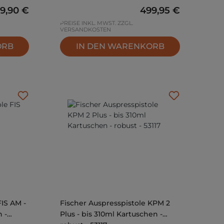
gulärer Preis:
29,90 €
Regulärer Preis:
499,95 €
PREISE INKL. MWST. ZZGL.
VERSANDKOSTEN
ORB
IN DEN WARENKORB
FIS AM -
Fischer Auspresspistole KPM 2
 -
Plus - bis 310ml Kartuschen -