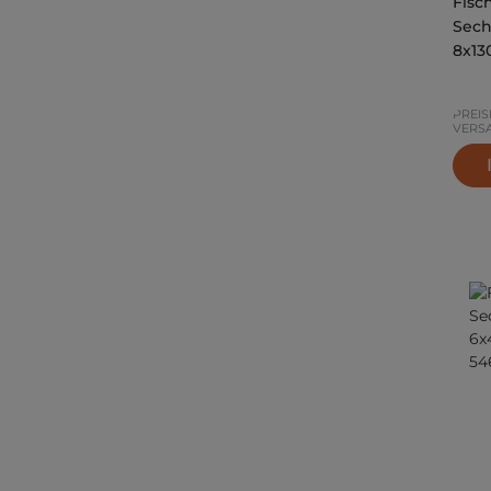
Fisc
Sech
8x13
PREIS
VERS