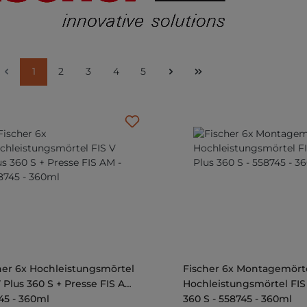
Seite
Seite
Seite
Seite
Seite
1
2
3
4
5
her 6x Hochleistungsmörtel
Fischer 6x Montagemört
V Plus 360 S + Presse FIS AM -
Hochleistungsmörtel FIS
45 - 360ml
360 S - 558745 - 360ml