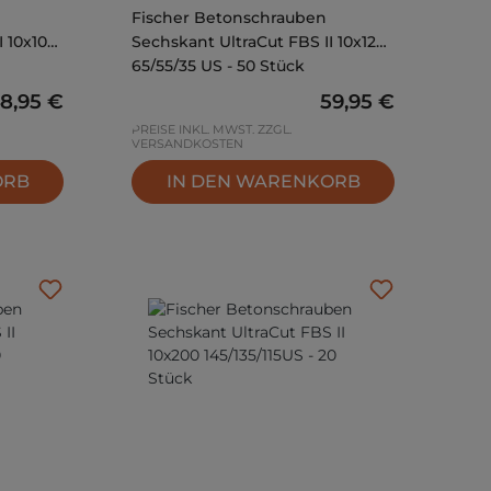
Fischer Betonschrauben
I 10x100
Sechskant UltraCut FBS II 10x120
65/55/35 US - 50 Stück
egulärer Preis:
8,95 €
Regulärer Preis:
59,95 €
PREISE INKL. MWST. ZZGL.
VERSANDKOSTEN
ORB
IN DEN WARENKORB