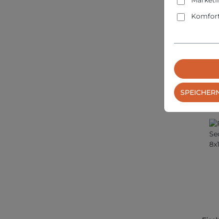
Marketi
Panh
- 10
Komfort
PREIS
VERS
SPEICHER