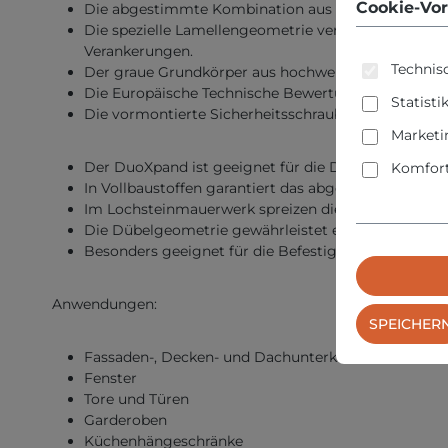
Cookie-Vor
Die abgestimmte Kombination aus Design und Materia
Die spezielle Lamellengeometrie verspreizt sich m
Verankerungen.
Technisc
Der graue Grundkörper aus hochwertigem Nylon biete
Die Europäische Technische Bewertung (ETA) für Me
Statisti
Die vormontierte Sicherheitsschraube ist perfekt a
Marketi
Der DuoXpand ist geeignet für die Durchsteckmont
Komfort
In Vollbaustoffen garantiert das abgestimmte Prod
Im Lochsteinmauerwerk spreizen die Lamellen am St
Die Dübelgeometrie gewährleistet eine materialscho
Besonders geeignet für die Befestigung von Holzko
Anwendungen:
SPEICHER
Fassaden-, Decken- und Dachunterkonstruktionen a
Fenster
Tore und Türen
Garderoben
Küchenhängeschränke