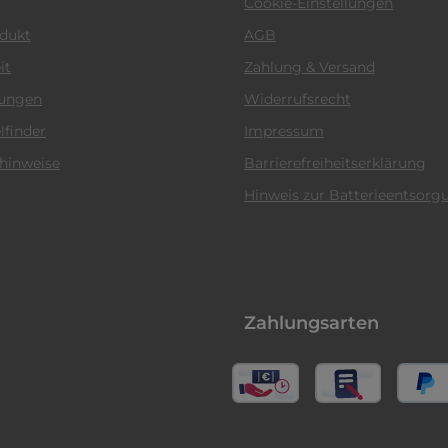
Cookie-Einstellungen
odukt
AGB
it
Zahlung & Versand
tungen
Widerrufsrecht
lfinder
Impressum
hinweise
Barrierefreiheitserklärung
Hinweis zur Batterieentsorg
Zahlungsarten