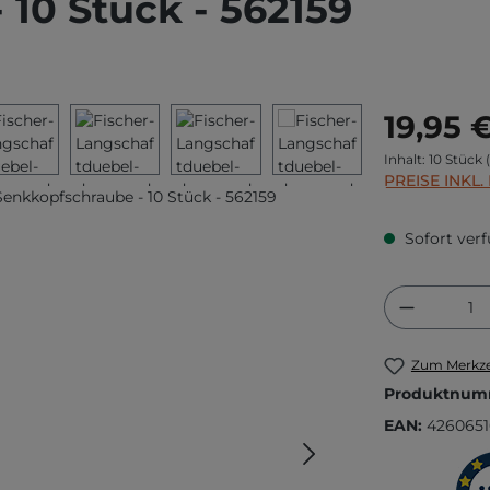
 10 Stück - 562159
Regulärer Prei
19,95 
Inhalt:
10 Stück
PREISE INKL
Sofort verf
Produkt
Zum Merkze
Produktnum
EAN:
426065