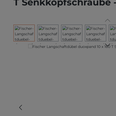
T Senkkopfschraube -
Bildergalerie überspringen