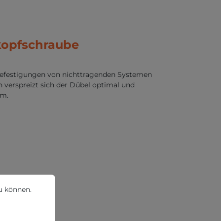
kkopfschraube
hbefestigungen von nichttragenden Systemen
 verspreizt sich der Dübel optimal und
mm.
können.
Mehr Informationen ...
u können.