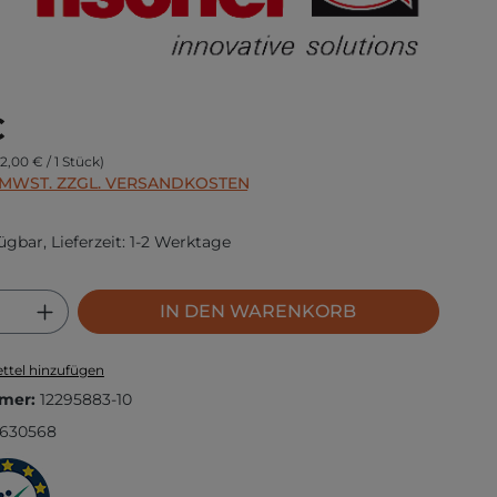
s:
€
(2,00 € / 1 Stück)
. MWST. ZZGL. VERSANDKOSTEN
ügbar, Lieferzeit: 1-2 Werktage
 Anzahl: Gib den gewünschten Wert ei
IN DEN WARENKORB
ttel hinzufügen
mer:
12295883-10
1630568