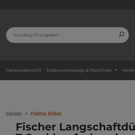
m Hauptinhalt springen
Zur Suche springen
Zur Hauptnavigation springen
Markenübersicht
Elektrowerkzeuge & Maschinen
Handw
Marken
Fischer Dübel
Fischer Langschaftdü