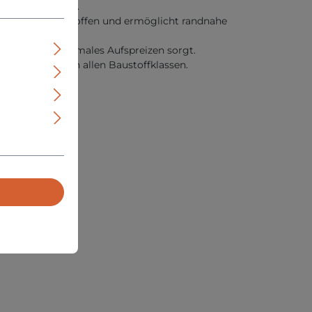
rsellen Einsatz.
in porösen Baustoffen und ermöglicht randnahe
ilität und optimales Aufspreizen sorgt.
cheren Halt in allen Baustoffklassen.
ntage.
rstört.