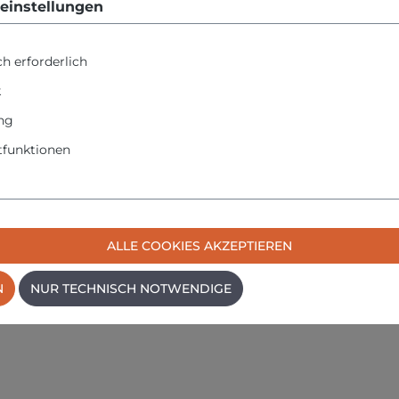
einstellungen
l beißt sich perfekt in alle Baustoffe und ermöglicht den unive
aterialschonend im jeweiligen Baustoff. Dies vermeidet Brüche 
h erforderlich
t starken Halt, während die rote Materialkomponente für Flexib
hrfachbefestigung von nichttragenden Systemen gewährleistet si
k
uf den Dübel abgestimmt und sorgt für Zeitersparnis bei der Mo
ng
age.
funktionen
uktdesign eine gleichmäßige Lastverteilung in den Untergrund.
einsteg und bilden im Hohlraum einen Hinterschnitt aus.
nende Krafteinleitung, somit werden poröse Steinstege nicht ze
nstruktionen.
ALLE COOKIES AKZEPTIEREN
N
NUR TECHNISCH NOTWENDIGE
us Holz oder Metall