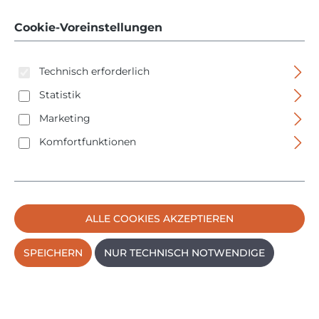
Cookie-Voreinstellungen
Technisch erforderlich
Statistik
Marketing
Bildergalerie überspringen
Komfortfunktionen
ALLE COOKIES AKZEPTIEREN
SPEICHERN
NUR TECHNISCH NOTWENDIGE
Regulärer Preis:
15,95 €