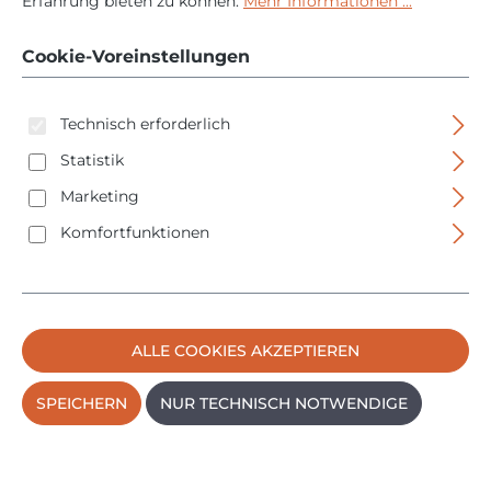
MicroClick für 40 -
Erfahrung bieten zu können.
Mehr Informationen ...
200 Nm
Cookie-Voreinstellungen
Technisch erforderlich
Statistik
Marketing
Komfortfunktionen
Bildergalerie überspringen
ALLE COOKIES AKZEPTIEREN
SPEICHERN
NUR TECHNISCH NOTWENDIGE