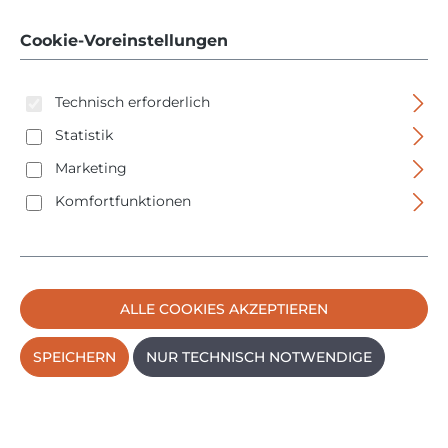
MicroClick - 1 - 5 Nm
Cookie-Voreinstellungen
Technisch erforderlich
Statistik
Marketing
Bildergalerie überspringen
Komfortfunktionen
ALLE COOKIES AKZEPTIEREN
SPEICHERN
NUR TECHNISCH NOTWENDIGE
Regulärer Preis:
64,50 €