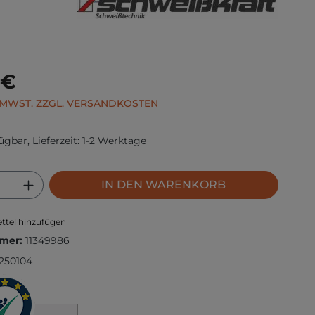
s:
 €
. MWST. ZZGL. VERSANDKOSTEN
ügbar, Lieferzeit: 1-2 Werktage
 Anzahl: Gib den gewünschten Wert ei
IN DEN WARENKORB
ttel hinzufügen
mer:
11349986
250104