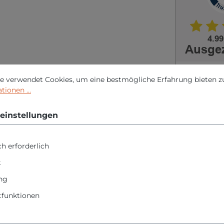
nstellungen
erwendet Cookies, um eine bestmögliche Erfahrung bieten zu 
e verwendet Cookies, um eine bestmögliche Erfahrung bieten z
ionen ...
einstellungen
h erforderlich
Produktsicherheit
k
 "Schweißkraft CRAFT-S
ng
230V - 160A"
funktionen