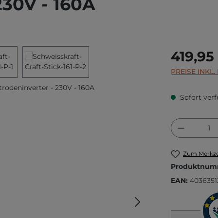
230V - 160A
Regulärer Prei
419,95
PREISE INKL
Sofort verf
Produkt
Zum Merkze
Produktnum
EAN:
4036351