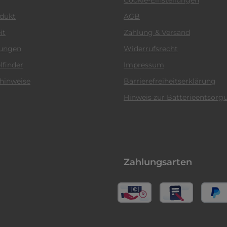
0 - 160
A
odukt
AGB
m bei ED 100% 40°C Elektrode
90
A
it
Zahlung & Versand
om bei ED 100% 40°C WIG DC
90
A
tungen
Widerrufsrecht
lfinder
Impressum
hinweise
Barrierefreiheitserklärung
Hinweis zur Batterieentsorg
iese Klasse A Schweißeinrichtung ist nicht für den Gebrauch in
tromversorgung über ein öffentliches Niederspannungs-Versor
E
Zahlungsarten
me WIG DC
3.4
kVA
romaufnahme WIG
14.7
A
samtleistung Elektrode
5,1
kVA
samtleistung WIG
3,4
kVA