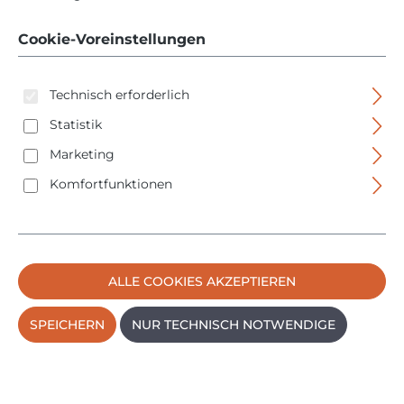
Weißbuchenheft -
6mm
Cookie-Voreinstellungen
Technisch erforderlich
Statistik
Marketing
Komfortfunktionen
Bildergalerie überspringen
ALLE COOKIES AKZEPTIEREN
SPEICHERN
NUR TECHNISCH NOTWENDIGE