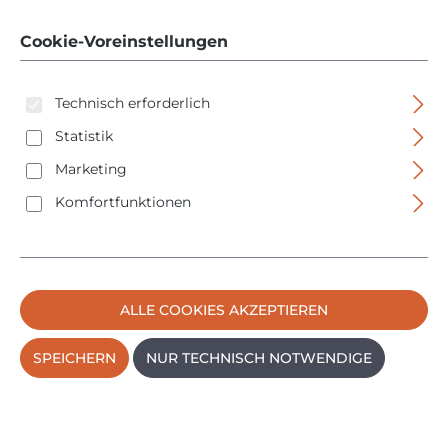
mm. 10-teilig - 23126
Cookie-Voreinstellungen
Technisch erforderlich
Statistik
Marketing
Komfortfunktionen
Bildergalerie überspringen
ALLE COOKIES AKZEPTIEREN
SPEICHERN
NUR TECHNISCH NOTWENDIGE