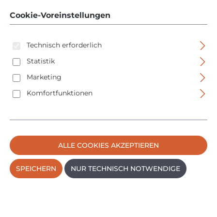
Cookie-Voreinstellungen
Technisch erforderlich
Statistik
Marketing
Bildergalerie überspringen
Komfortfunktionen
ALLE COOKIES AKZEPTIEREN
SPEICHERN
NUR TECHNISCH NOTWENDIGE
Regulärer Preis:
39,95 €