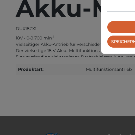
Akku-Mul
DUX18ZX1
-1
18V • 0-9.700 min
SPEICHER
Vielseitiger Akku-Antrieb für verschiedene Aufsätze
Der vielseitige 18 V Akku-Multifunktionsantrieb mit ei
Eine zweistufige elektronische Drehzahleinstellung und
Eigenschaften
Produktart:
Multifunktionsantrieb
Die variable Geschwindigkeitseinstellung ermöglic
Mit Motorbremse
Bürstenloser Motor für mehr Ausdauer, längere L
Mit Sanftanlauf
TECHNISCHE DATEN