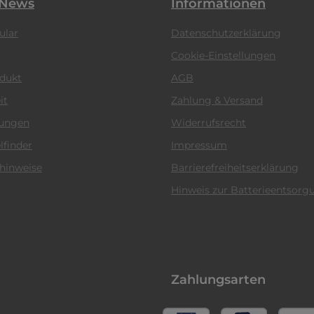
 News
Informationen
ular
Datenschutzerklärung
Cookie-Einstellungen
odukt
AGB
it
Zahlung & Versand
tungen
Widerrufsrecht
lfinder
Impressum
hinweise
Barrierefreiheitserklärung
Hinweis zur Batterieentsorg
Zahlungsarten