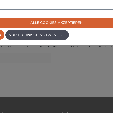
tifunktion
ALLE COOKIES AKZEPTIEREN
N
NUR TECHNISCH NOTWENDIGE
nem leistungsfähigen bürstenlosen Motor und mehreren erhältlic
 ein höhenverstellbarer Rundgriff sorgen für besonderen Bedien
ht eine Vielzahl von Anwendungen
ebensdauer und kompaktere Bauweise