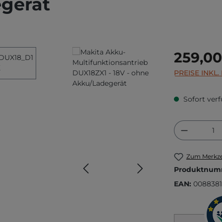
egerät
Regulärer Prei
259,00
PREISE INKL
Sofort verf
Produkt
Zum Merkze
Produktnum
EAN:
0088381