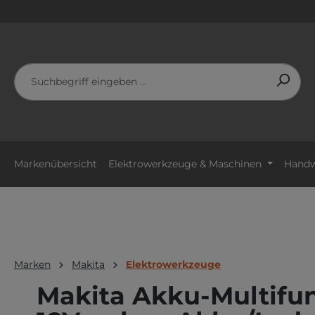
m Hauptinhalt springen
Zur Suche springen
Zur Hauptnavigation springen
Markenübersicht
Elektrowerkzeuge & Maschinen
Handw
Marken
Makita
Elektrowerkzeuge
Makita Akku-Multifun