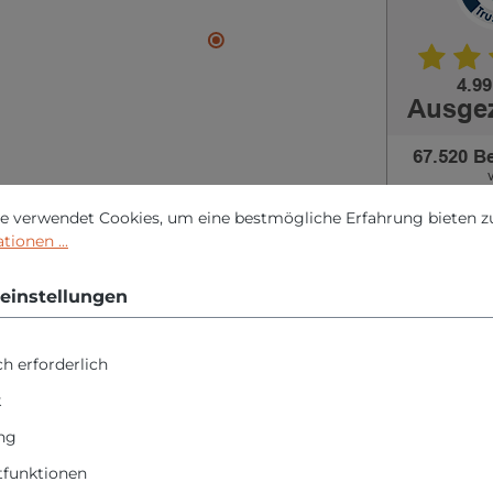
nstellungen
erwendet Cookies, um eine bestmögliche Erfahrung bieten zu 
e verwendet Cookies, um eine bestmögliche Erfahrung bieten z
ionen ...
einstellungen
ktsicherheit
h erforderlich
n "Makita Akku-Multifun
k
e Akku/Ladegerät"
ng
funktionen