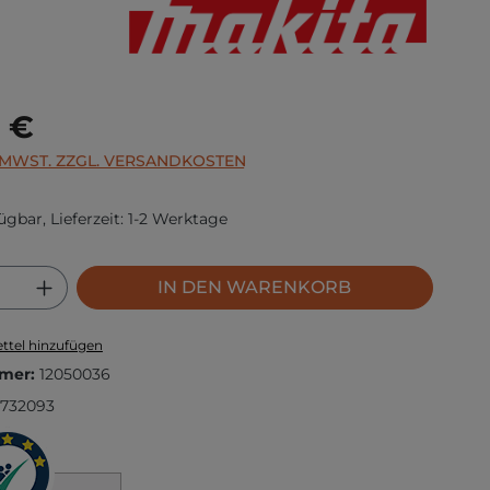
s:
 €
. MWST. ZZGL. VERSANDKOSTEN
ügbar, Lieferzeit: 1-2 Werktage
 Anzahl: Gib den gewünschten Wert ei
IN DEN WARENKORB
ttel hinzufügen
mer:
12050036
732093