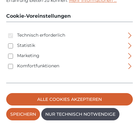
18V-50 - 18V - 2 Stufen
Erfahrung bieten zu können.
Mehr Informationen ...
300 + 500 °C - L-BOXX
Cookie-Voreinstellungen
Technisch erforderlich
Statistik
Marketing
Komfortfunktionen
Bildergalerie überspringen
ALLE COOKIES AKZEPTIEREN
SPEICHERN
NUR TECHNISCH NOTWENDIGE