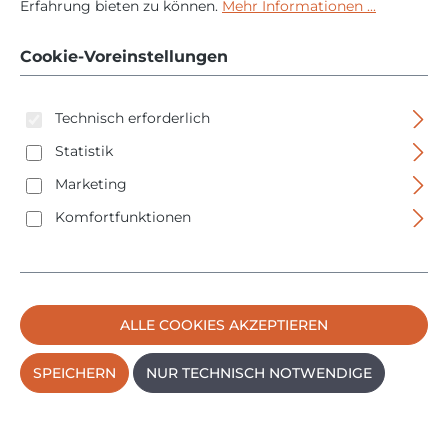
Öl Schmieröl Kriechöl
Erfahrung bieten zu können.
Mehr Informationen ...
- 400ml - flexibles
Cookie-Voreinstellungen
Sprührohr
Technisch erforderlich
Statistik
Marketing
Komfortfunktionen
Bildergalerie überspringen
ALLE COOKIES AKZEPTIEREN
SPEICHERN
NUR TECHNISCH NOTWENDIGE