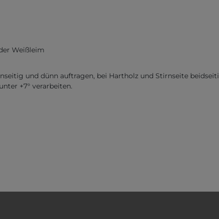
nder Weißleim
inseitig und dünn auftragen, bei Hartholz und Stirnseite beidsei
nter +7° verarbeiten.