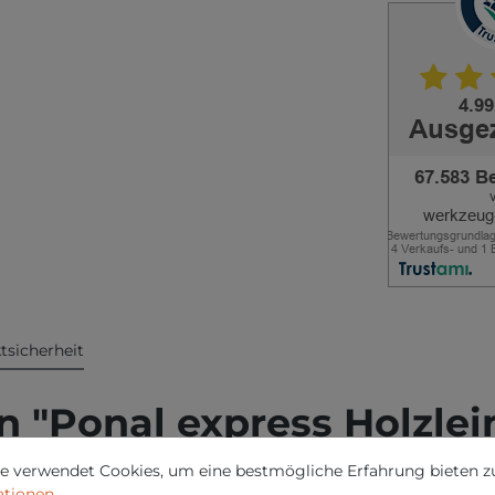
tsicherheit
 "Ponal express Holzlei
nstellungen
erwendet Cookies, um eine bestmögliche Erfahrung bieten zu 
e verwendet Cookies, um eine bestmögliche Erfahrung bieten z
ionen ...