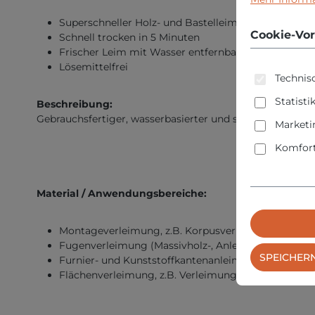
Superschneller Holz- und Bastelleim
Cookie-Vor
Schnell trocken in 5 Minuten
Frischer Leim mit Wasser entfernbar
Lösemittelfrei
Technisc
Statisti
Beschreibung:
Gebrauchsfertiger, wasserbasierter und schnellabbinde
Marketi
Komfort
Material / Anwendungsbereiche:
Montageverleimung, z.B. Korpusverleimung
Fugenverleimung (Massivholz-, Anleimer und Brett
SPEICHER
Furnier- und Kunststoffkantenanleimung, außer PVC
Flächenverleimung, z.B. Verleimung von HPL-Platt