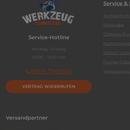
Service &
Kontaktform
Rückgabe
Defektes Pr
Service-Hotline
Nachhaltigke
Montag - Freitag
Festool Leis
09:00 - 14:30 Uhr
Fischer Dübe
09191 7301560
Verpackungs
VERTRAG WIDERRUFEN
Versandpartner