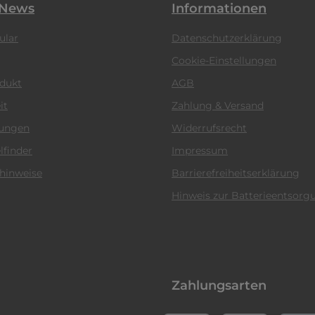
 News
Informationen
ular
Datenschutzerklärung
Cookie-Einstellungen
odukt
AGB
it
Zahlung & Versand
tungen
Widerrufsrecht
lfinder
Impressum
hinweise
Barrierefreiheitserklärung
Hinweis zur Batterieentsorg
Zahlungsarten