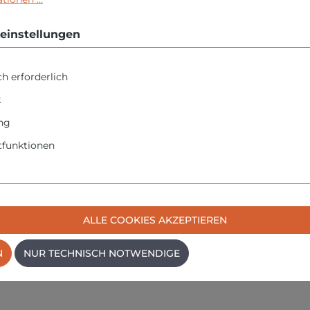
einstellungen
h erforderlich
k
nder Weißleim
ng
funktionen
ALLE COOKIES AKZEPTIEREN
fugen)
N
NUR TECHNISCH NOTWENDIGE
-, ABS- und rückseitig unbehandelten bzw. ungeschliffenen Pol
en