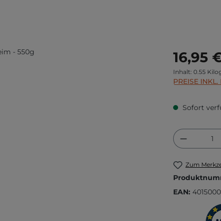
Regulärer Prei
16,95 
Inhalt:
0.55 Ki
PREISE INKL
Sofort verf
Produkt
Zum Merkze
Produktnum
EAN:
4015000