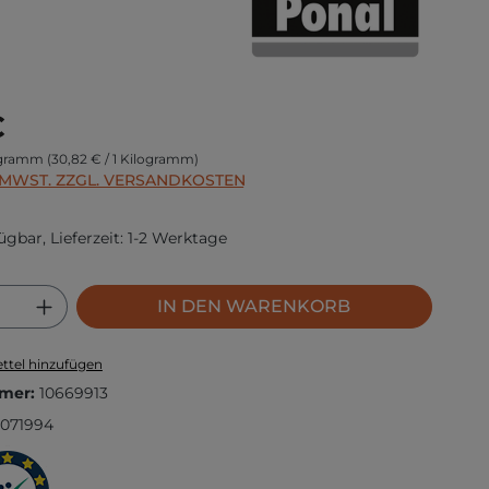
s:
€
logramm
(30,82 € / 1 Kilogramm)
. MWST. ZZGL. VERSANDKOSTEN
ügbar, Lieferzeit: 1-2 Werktage
 Anzahl: Gib den gewünschten Wert ei
IN DEN WARENKORB
ttel hinzufügen
mer:
10669913
071994