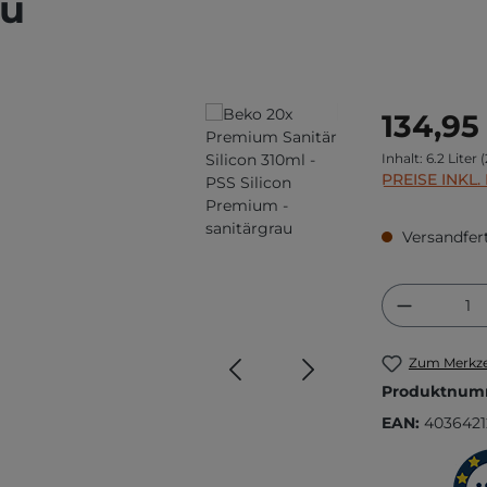
au
Regulärer Prei
134,95
Inhalt:
6.2 Liter
(
PREISE INKL
Versandfert
Produkt
Zum Merkze
Produktnum
EAN:
4036421