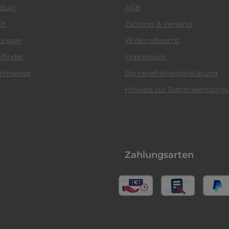
odukt
AGB
it
Zahlung & Versand
tungen
Widerrufsrecht
lfinder
Impressum
hinweise
Barrierefreiheitserklärung
Hinweis zur Batterieentsorg
Zahlungsarten