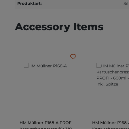
Produktart:
Si
Produktgalerie überspringen
Accessory Items
HM Müllner P168-A PROFI
HM Müllner P168-
Kartuschenpresse für 310
Kartuschenpresse