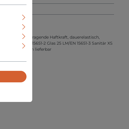
ständig, hervorragende Haftkraft, dauerelastisch,
tern/extern/EN 15651-2 Glas 25 LM/EN 15651-3 Sanitär XS
hr vielen Farben lieferbar