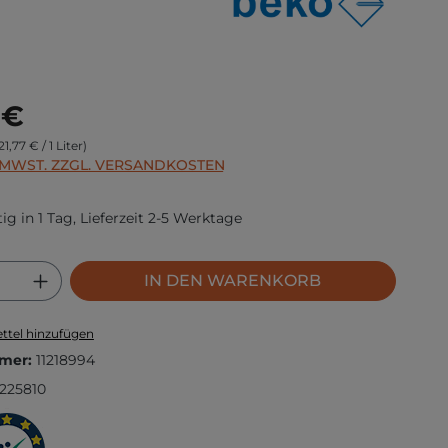
s:
 €
21,77 € / 1 Liter)
. MWST. ZZGL. VERSANDKOSTEN
ig in 1 Tag, Lieferzeit 2-5 Werktage
 Anzahl: Gib den gewünschten Wert ei
IN DEN WARENKORB
ttel hinzufügen
mer:
11218994
225810