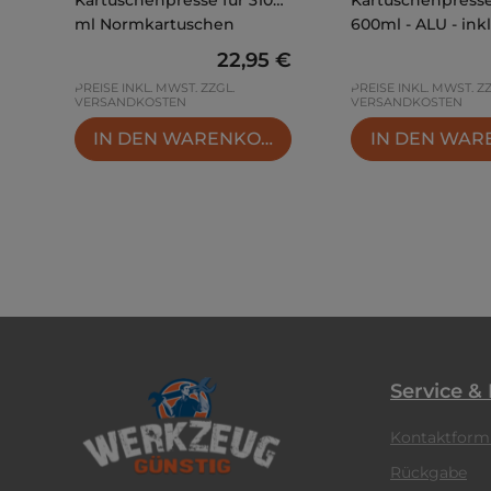
ml Normkartuschen
600ml - ALU - inkl
Regulärer Preis:
22,95 €
PREISE INKL. MWST. ZZGL.
PREISE INKL. MWST. Z
VERSANDKOSTEN
VERSANDKOSTEN
IN DEN WARENKORB
IN DEN WA
Service &
Kontaktform
Rückgabe