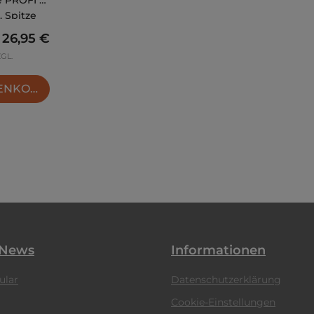
. Spitze
Regulärer Preis:
26,95 €
ZGL.
RENKORB
 News
Informationen
ular
Datenschutzerklärung
Cookie-Einstellungen