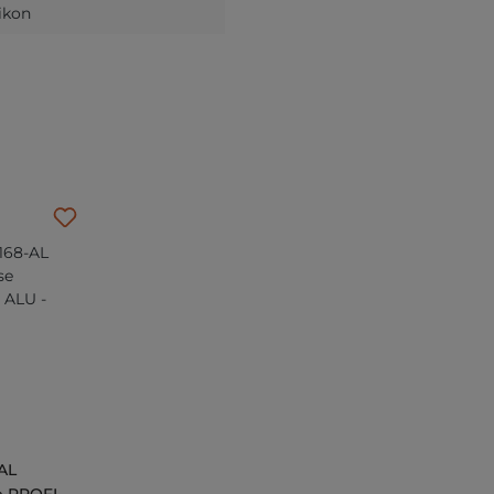
likon
AL
 PROFI -