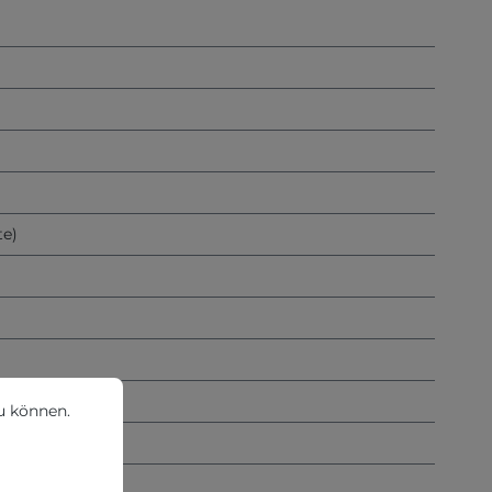
)
te)
können.
Mehr Informationen ...
u können.
Richtlinien