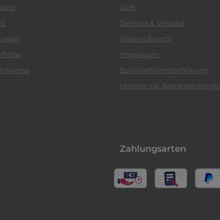
odukt
AGB
it
Zahlung & Versand
tungen
Widerrufsrecht
lfinder
Impressum
hinweise
Barrierefreiheitserklärung
Hinweis zur Batterieentsorg
Zahlungsarten