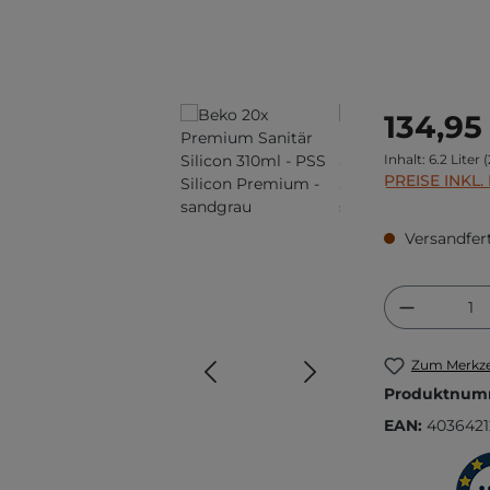
Regulärer Prei
134,95
Inhalt:
6.2 Liter
(
PREISE INKL
Versandfert
Produkt
Zum Merkze
Produktnum
EAN:
4036421