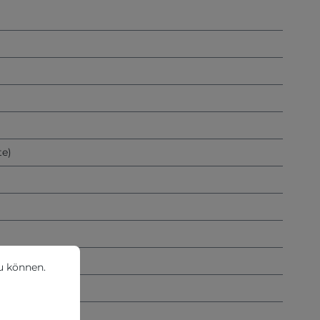
)
te)
können.
Mehr Informationen ...
u können.
Richtlinien