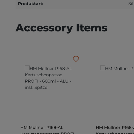
Produktart:
Si
Produktgalerie überspringen
Accessory Items
HM Müllner P168-AL
HM Müllner P168
Kartuschenpresse PROFI -
Kartuschenpresse