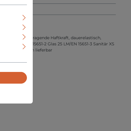
ständig, hervorragende Haftkraft, dauerelastisch,
tern/extern/EN 15651-2 Glas 25 LM/EN 15651-3 Sanitär XS
hr vielen Farben lieferbar