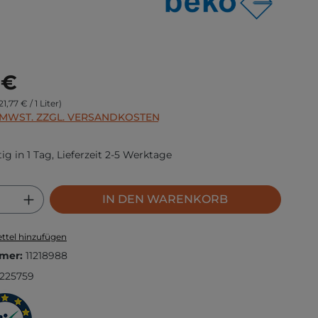
s:
 €
21,77 € / 1 Liter)
. MWST. ZZGL. VERSANDKOSTEN
ig in 1 Tag, Lieferzeit 2-5 Werktage
 Anzahl: Gib den gewünschten Wert ei
IN DEN WARENKORB
ttel hinzufügen
mer:
11218988
225759