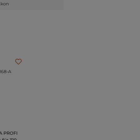
likon
-A PROFI
 für 310