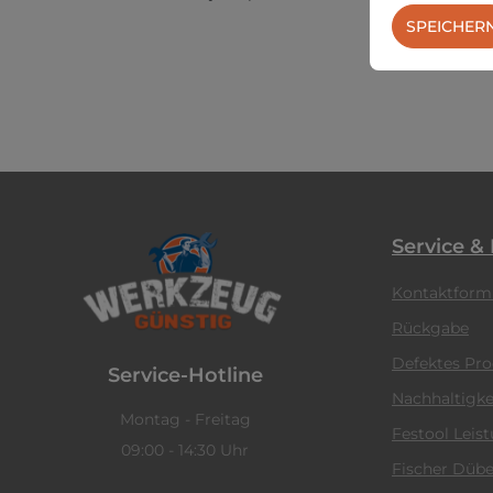
SPEICHER
Service &
Kontaktform
Rückgabe
Defektes Pr
Service-Hotline
Nachhaltigke
Montag - Freitag
Festool Leis
09:00 - 14:30 Uhr
Fischer Dübe