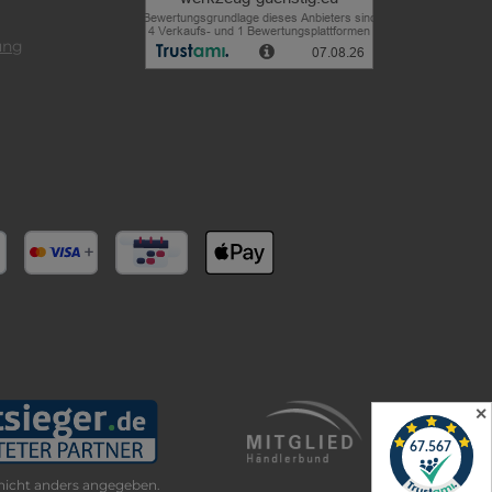
ung
✕
icht anders angegeben.