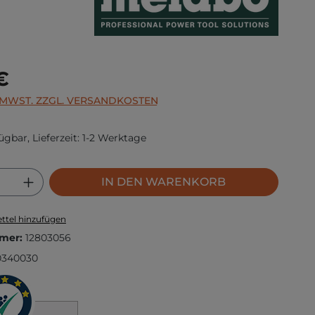
s:
€
. MWST. ZZGL. VERSANDKOSTEN
ügbar, Lieferzeit: 1-2 Werktage
 Anzahl: Gib den gewünschten Wert ei
IN DEN WARENKORB
ttel hinzufügen
mer:
12803056
0340030