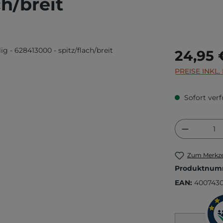
ch/breit
Regulärer Prei
24,95 
PREISE INKL
Sofort verf
Produkt
Zum Merkze
Produktnum
EAN:
400743