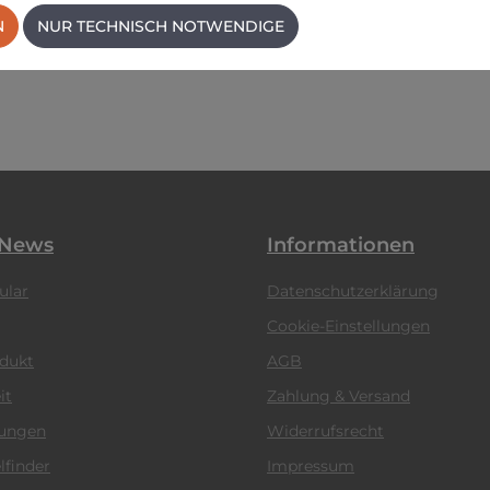
N
NUR TECHNISCH NOTWENDIGE
 News
Informationen
ular
Datenschutzerklärung
Cookie-Einstellungen
odukt
AGB
it
Zahlung & Versand
tungen
Widerrufsrecht
lfinder
Impressum