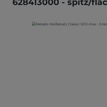
628413000 - spitz/fla
Bildergalerie überspringen