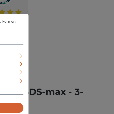
können.
Mehr Informationen ...
u können.
ssic SDS-max - 3-