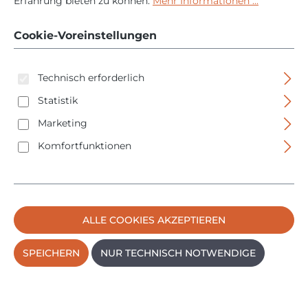
8mm Schaft - in
Erfahrung bieten zu können.
Mehr Informationen ...
Kassette
Cookie-Voreinstellungen
Technisch erforderlich
Statistik
Marketing
Komfortfunktionen
Bildergalerie überspringen
ALLE COOKIES AKZEPTIEREN
SPEICHERN
NUR TECHNISCH NOTWENDIGE