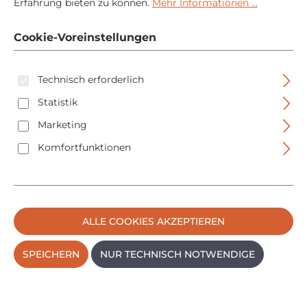
Schließzylinder
Erfahrung bieten zu können.
Mehr Informationen ...
Doppelzylinder
Cookie-Voreinstellungen
Wendeschlüssel
Technisch erforderlich
Statistik
Marketing
Komfortfunktionen
Bildergalerie überspringen
ALLE COOKIES AKZEPTIEREN
SPEICHERN
NUR TECHNISCH NOTWENDIGE