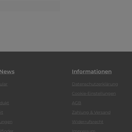
 News
Informationen
ular
Datenschutzerklärung
Cookie-Einstellungen
odukt
AGB
it
Zahlung & Versand
tungen
Widerrufsrecht
lfinder
Impressum