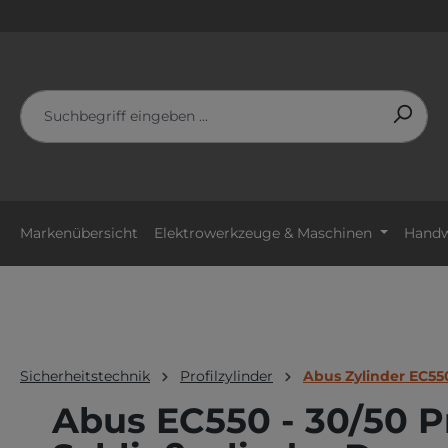
m Hauptinhalt springen
Zur Suche springen
Zur Hauptnavigation springen
Markenübersicht
Elektrowerkzeuge & Maschinen
Handw
Sicherheitstechnik
Profilzylinder
Abus Zylinder EC55
Abus EC550 - 30/50 Pr