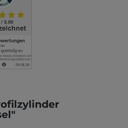
filzylinder
el"