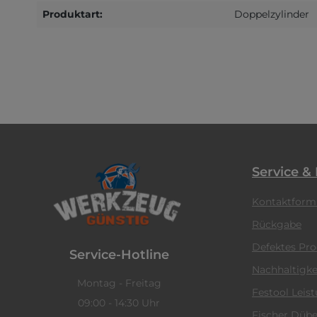
Produktart:
Doppelzylinder
Service &
Kontaktform
Rückgabe
Defektes Pr
Service-Hotline
Nachhaltigke
Montag - Freitag
Festool Leis
09:00 - 14:30 Uhr
Fischer Dübe