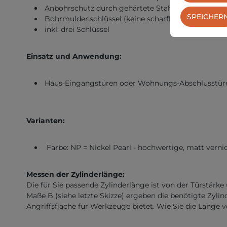
Anbohrschutz durch gehärtete Stahlstifte
SPEICHER
Bohrmuldenschlüssel (keine scharfkantigen Einsch
inkl. drei Schlüssel
Einsatz und Anwendung:
Haus-Eingangstüren oder Wohnungs-Abschlusstür
Varianten:
Farbe: NP = Nickel Pearl - hochwertige, matt verni
Messen der Zylinderlänge:
Die für Sie passende Zylinderlänge ist von der Türstär
Maße B (siehe letzte Skizze) ergeben die benötigte Zylin
Angriffsfläche für Werkzeuge bietet. Wie Sie die Länge 