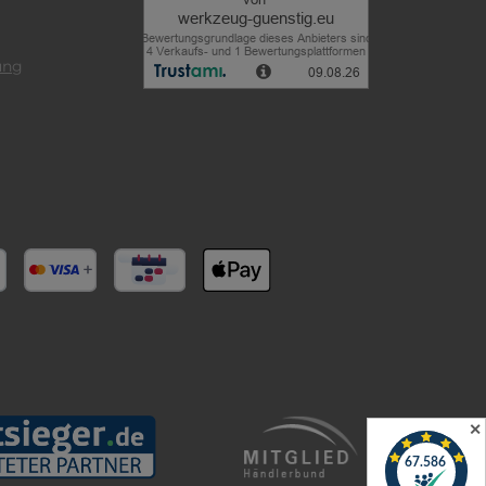
ung
✕