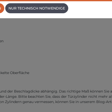
N
NUR TECHNISCH NOTWENDIGE
nitte mehr)
en
ckelte Oberfläche
ke und der Beschlagdicke abhängig. Das richtige Maß können Si
der-Länge. Bitte beachten Sie, dass der Türzylinder nicht mehr 
von Zylindern genau vermessen, können Sie in unserem Blog-Arti