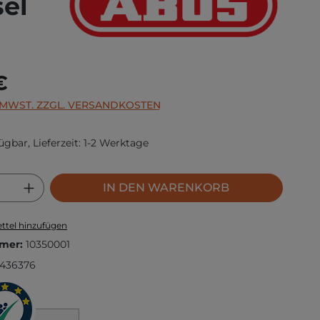
el
s:
€
. MWST. ZZGL. VERSANDKOSTEN
ügbar, Lieferzeit: 1-2 Werktage
 Anzahl: Gib den gewünschten Wert ei
IN DEN WARENKORB
ttel hinzufügen
mer:
10350001
436376