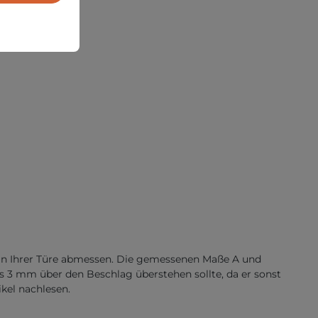
e an Ihrer Türe abmessen. Die gemessenen Maße A und
als 3 mm über den Beschlag überstehen sollte, da er sonst
kel nachlesen.