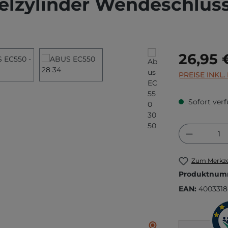
elzylinder Wendeschlüss
Regulärer Prei
26,95 
PREISE INKL
Sofort verf
Produkt
Zum Merkze
Produktnum
EAN:
4003318