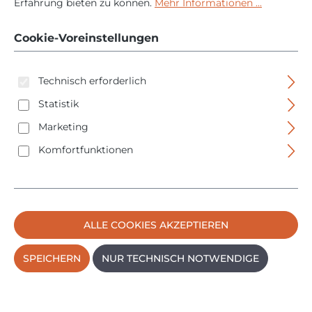
Profilzylinder
Erfahrung bieten zu können.
Mehr Informationen ...
Schließzylinder
Cookie-Voreinstellungen
Wendeschlüssel
Technisch erforderlich
Statistik
Marketing
Komfortfunktionen
Bildergalerie überspringen
ALLE COOKIES AKZEPTIEREN
SPEICHERN
NUR TECHNISCH NOTWENDIGE