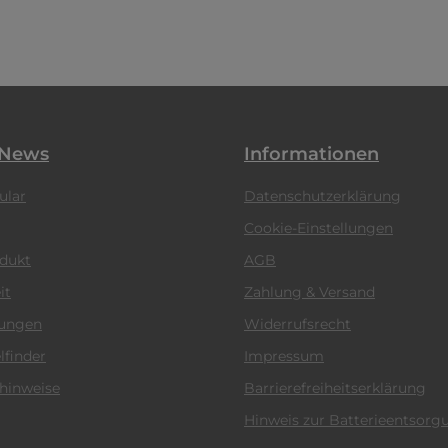
 News
Informationen
ular
Datenschutzerklärung
Cookie-Einstellungen
odukt
AGB
it
Zahlung & Versand
tungen
Widerrufsrecht
lfinder
Impressum
hinweise
Barrierefreiheitserklärung
Hinweis zur Batterieentsorg