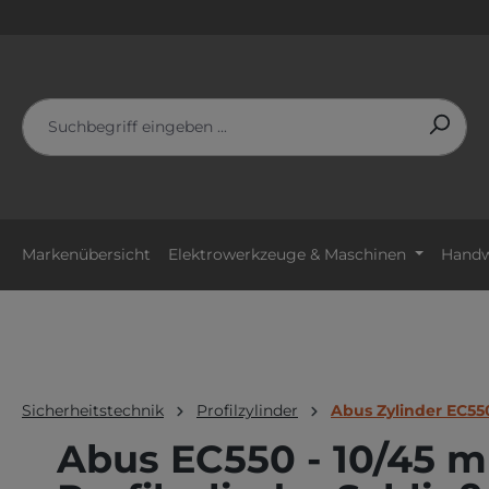
m Hauptinhalt springen
Zur Suche springen
Zur Hauptnavigation springen
Markenübersicht
Elektrowerkzeuge & Maschinen
Handw
Sicherheitstechnik
Profilzylinder
Abus Zylinder EC55
Abus EC550 - 10/45 m