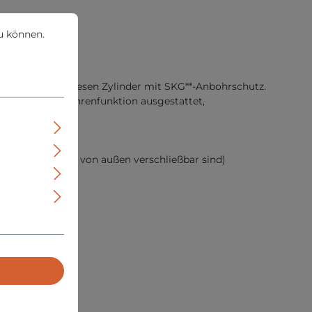
können.
Mehr Informationen ...
u können.
sel.
e deshalb auf diesen Zylinder mit SKG**-Anbohrschutz.
r Not- und Gefahrenfunktion ausgestattet,
r zu, da diese nur von außen verschließbar sind)