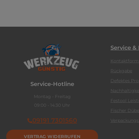
Service &
Kontaktform
Rückgabe
Defektes Pr
Service-Hotline
Nachhaltigke
Montag - Freitag
Festool Leis
09:00 - 14:30 Uhr
Fischer Dübe
09191 7301560
Verpackungs
VERTRAG WIDERRUFEN