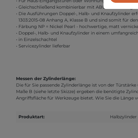
• Für Haus-Eingangstüren oder Wohnungs-Abschlusstür
• Gleichschließend kombinierbar mit ABUS Panzerriegels
• Die Ausführungen Doppel-, Halb- und Knaufzylinder er
1303:2015-08 Anhang A, Klasse B und sind somit für den
• Färbung NP = Nickel Pearl - hochwertige, matt vernick
• Doppel-, Halb- und Knaufzylinder in einem umfangrei
• in Einzelschachtel
• Servicezylinder lieferbar
Messen der Zylinderlänge:
Die für Sie passende Zylinderlänge ist von der Türstär
Maße B (siehe letzte Skizze) ergeben die benötigte Zylin
Angriffsfläche für Werkzeuge bietet. Wie Sie die Länge 
Produktart:
Halbzylinder