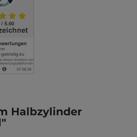
m Halbzylinder
l"