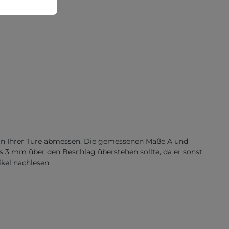
ie 83 und 86TI
e an Ihrer Türe abmessen. Die gemessenen Maße A und
als 3 mm über den Beschlag überstehen sollte, da er sonst
kel nachlesen.