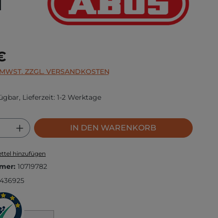
l
s:
€
. MWST. ZZGL. VERSANDKOSTEN
ügbar, Lieferzeit: 1-2 Werktage
 Anzahl: Gib den gewünschten Wert ei
IN DEN WARENKORB
ttel hinzufügen
mer:
10719782
436925