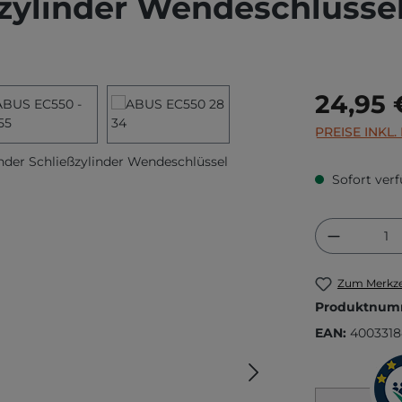
eßzylinder Wendeschlüsse
Regulärer Prei
24,95 
PREISE INKL
Sofort verf
Produkt
Zum Merkze
Produktnum
EAN:
4003318