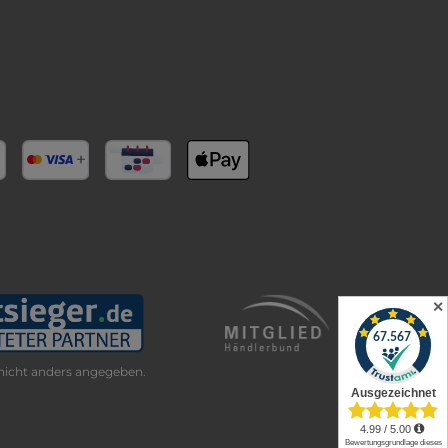
✕
icht anders angegeben.