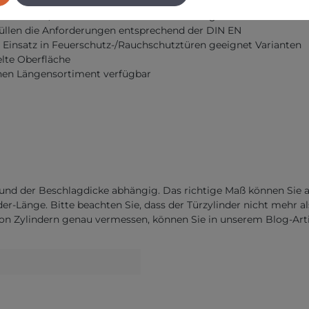
en
chlössern, Türzusatzschlössern und Vorhangschlössern z. B. Ser
füllen die Anforderungen entsprechend der DIN EN
 Einsatz in Feuerschutz-/Rauchschutztüren geeignet Varianten
elte Oberfläche
chen Längensortiment verfügbar
ke und der Beschlagdicke abhängig. Das richtige Maß können Si
der-Länge. Bitte beachten Sie, dass der Türzylinder nicht mehr 
von Zylindern genau vermessen, können Sie in unserem Blog-Arti