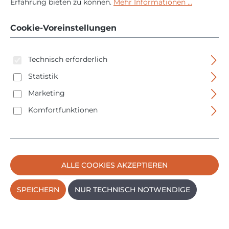
Schließzylinder
Erfahrung bieten zu können.
Mehr Informationen ...
Doppelzylinder
Cookie-Voreinstellungen
Kurzzylinder
Technisch erforderlich
Statistik
Marketing
Komfortfunktionen
Bildergalerie überspringen
ALLE COOKIES AKZEPTIEREN
SPEICHERN
NUR TECHNISCH NOTWENDIGE