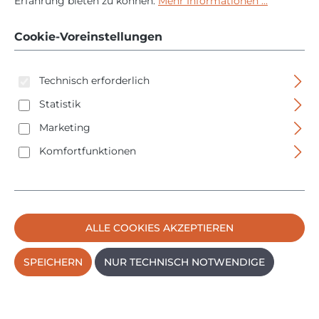
4100 S - silber -
Erfahrung bieten zu können.
Mehr Informationen ...
Bluetooth - VS
Cookie-Voreinstellungen
Technisch erforderlich
Statistik
Marketing
Komfortfunktionen
Bildergalerie überspringen
ALLE COOKIES AKZEPTIEREN
SPEICHERN
NUR TECHNISCH NOTWENDIGE