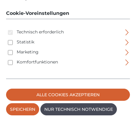
08048 - 50 Stück -
PH2 - 1/4" C6,3
Cookie-Voreinstellungen
Technisch erforderlich
Statistik
Marketing
Komfortfunktionen
Bildergalerie überspringen
ALLE COOKIES AKZEPTIEREN
SPEICHERN
NUR TECHNISCH NOTWENDIGE