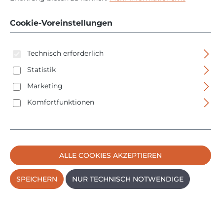
eMobility - 12-1000 V
Cookie-Voreinstellungen
AC - 44319
Technisch erforderlich
Statistik
Marketing
Komfortfunktionen
Bildergalerie überspringen
ALLE COOKIES AKZEPTIEREN
SPEICHERN
NUR TECHNISCH NOTWENDIGE