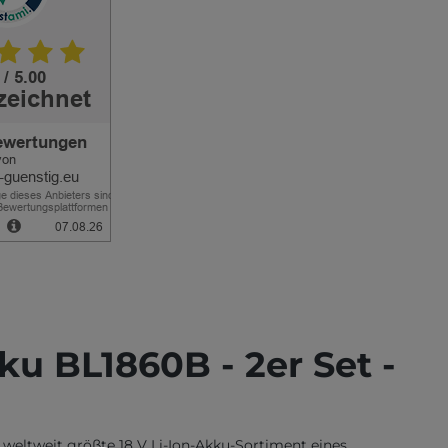
u BL1860B - 2er Set -
 weltweit größte 18 V Li-Ion-Akku-Sortiment eines