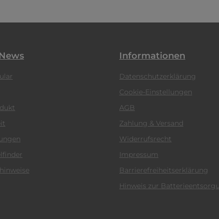
 News
Informationen
ular
Datenschutzerklärung
Cookie-Einstellungen
odukt
AGB
it
Zahlung & Versand
tungen
Widerrufsrecht
lfinder
Impressum
hinweise
Barrierefreiheitserklärung
Hinweis zur Batterieentsorg