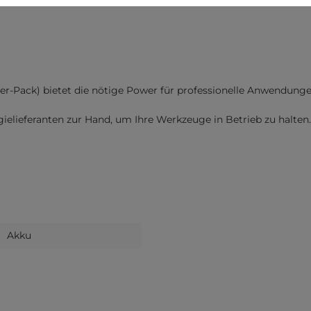
er-Pack) bietet die nötige Power für professionelle Anwendungen
gielieferanten zur Hand, um Ihre Werkzeuge in Betrieb zu halten.
Akku