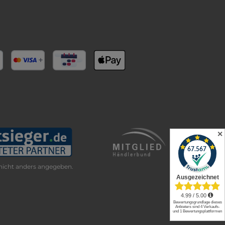
✕
icht anders angegeben.