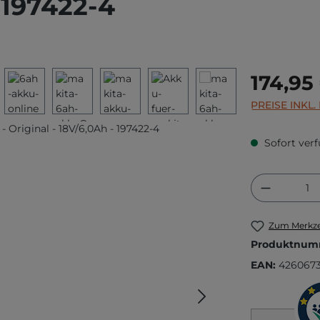
 197422-4
Regulärer Prei
174,95
PREISE INKL
Sofort verf
Produkt
Zum Merkze
Produktnum
EAN:
4260673