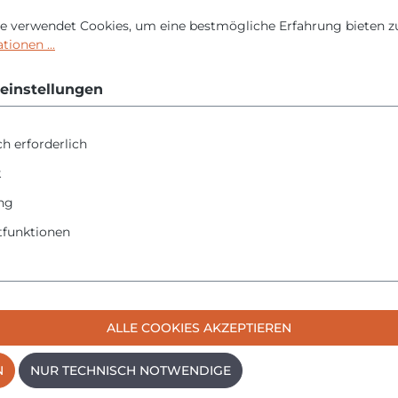
nstellungen
erwendet Cookies, um eine bestmögliche Erfahrung bieten zu 
e verwendet Cookies, um eine bestmögliche Erfahrung bieten z
ku-Set die optimale Lösung für professionelle Anwender, die ein
ionen ...
einstellungen
h erforderlich
estandanzeige, die Ihnen jederzeit den aktuellen Ladezustand an
k
ng
funktionen
ALLE COOKIES AKZEPTIEREN
x 62 mm
N
NUR TECHNISCH NOTWENDIGE