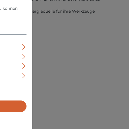
können.
Mehr Informationen ...
u können.
e zuverlässige Energiequelle für ihre Werkzeuge
zeigt.