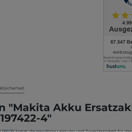
ktsicherheit
 "Makita Akku Ersatzakk
 197422-4"
BL1860B bietet die bewährte Leistung und Zuverlässigkeit für das