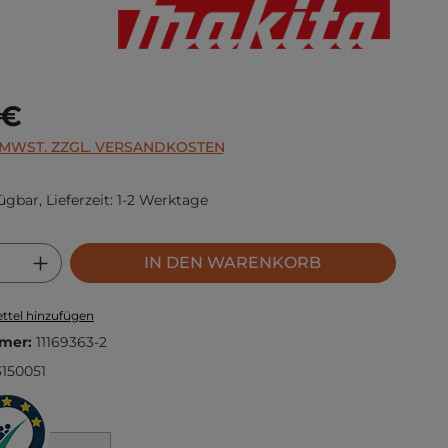
s:
 €
. MWST. ZZGL. VERSANDKOSTEN
ügbar, Lieferzeit: 1-2 Werktage
 Anzahl: Gib den gewünschten Wert ei
IN DEN WARENKORB
ttel hinzufügen
mer:
11169363-2
150051