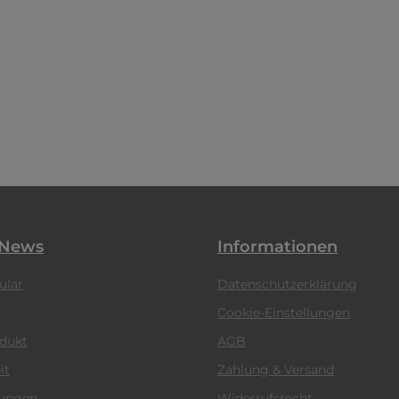
 News
Informationen
ular
Datenschutzerklärung
Cookie-Einstellungen
odukt
AGB
it
Zahlung & Versand
tungen
Widerrufsrecht