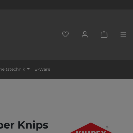
DU HAST 0 PRODUKTE AUF D
WARENKORB
heitstechnik
B-Ware
per Knips