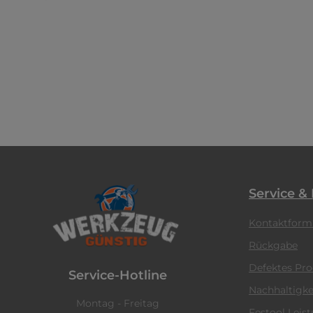
Service &
Kontaktform
Rückgabe
Defektes Pr
Service-Hotline
Nachhaltigke
Montag - Freitag
Festool Leis