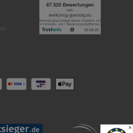
ung
✕