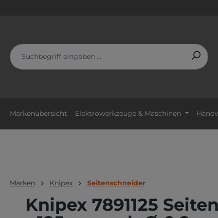
m Hauptinhalt springen
Zur Suche springen
Zur Hauptnavigation springen
Markenübersicht
Elektrowerkzeuge & Maschinen
Handw
Marken
Knipex
Seitenschneider
Knipex 7891125 Seite