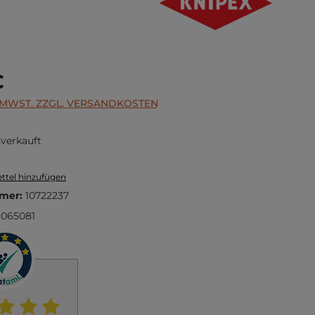
s:
€
. MWST. ZZGL. VERSANDKOSTEN
verkauft
ttel hinzufügen
mer:
10722237
065081