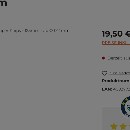
mm
Regulärer Prei
19,50 
PREISE INKL
Derzeit aus
Zum Merkze
Produktnum
EAN:
4003773