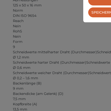
125 x 50 x 16 mm
Norm
SPEICHER
DIN ISO 9654
Reach
Nein
RohS
Nein
Form
9
Schneidwerte mittelharter Draht (Durchmesser)Schneid
Ø 1,2 mm
Schneidwerte harter Draht (Durchmesser)Schneidwerte 
Ø 0,6 mm
Schneidwerte weicher Draht (Durchmesser)Schneidwert
Ø 0,2 – 1,6 mm
Backenlänge (B)
9 mm
Backendicke (am Gelenk) (D)
7,5 mm
Kopfbreite (A)
13,5 mm