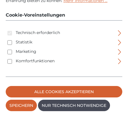
Erfahrung bieten zu können.
Mehr Informationen ...
310 ml
Normkartuschen
Cookie-Voreinstellungen
Technisch erforderlich
Statistik
Marketing
Komfortfunktionen
Bildergalerie überspringen
ALLE COOKIES AKZEPTIEREN
SPEICHERN
NUR TECHNISCH NOTWENDIGE