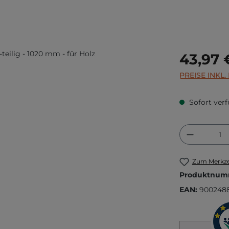
Regulärer Prei
43,97 
PREISE INKL
Sofort verf
Produkt
Zum Merkze
Produktnum
EAN:
900248