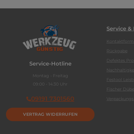
Service &
Kontaktform
Rückgabe
Defektes Pr
Service-Hotline
Nachhaltigke
Montag - Freitag
Festool Leis
09:00 - 14:30 Uhr
Fischer Dübe
09191 7301560
Verpackungs
VERTRAG WIDERRUFEN