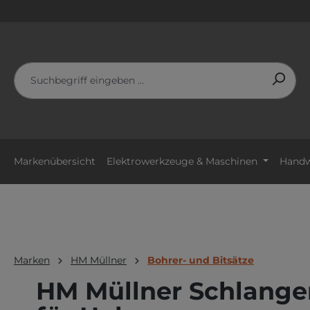
m Hauptinhalt springen
Zur Suche springen
Zur Hauptnavigation springen
Markenübersicht
Elektrowerkzeuge & Maschinen
Handw
Marken
HM Müllner
Bohrer- und Bitsätze
HM Müllner Schlangenb