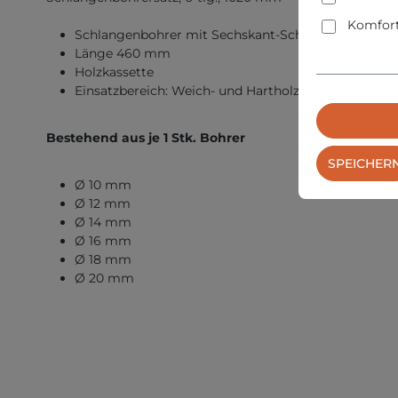
Komfort
Schlangenbohrer mit Sechskant-Schaft und Gewind
Länge 460 mm
Holzkassette
Einsatzbereich: Weich- und Hartholz, Stirnholz, Balk
Bestehend aus je 1 Stk. Bohrer
SPEICHER
Ø 10 mm
Ø 12 mm
Ø 14 mm
Ø 16 mm
Ø 18 mm
Ø 20 mm