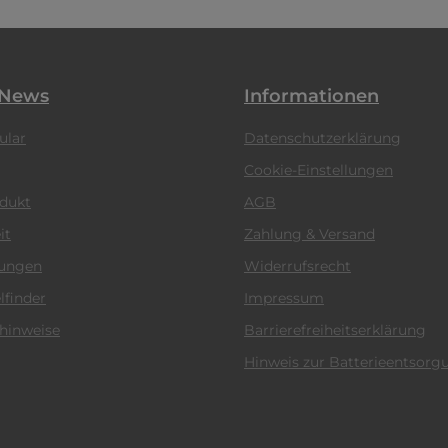
 News
Informationen
ular
Datenschutzerklärung
Cookie-Einstellungen
odukt
AGB
it
Zahlung & Versand
tungen
Widerrufsrecht
lfinder
Impressum
hinweise
Barrierefreiheitserklärung
Hinweis zur Batterieentsorg