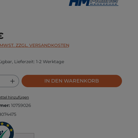
s:
€
. MWST. ZZGL. VERSANDKOSTEN
ügbar, Lieferzeit: 1-2 Werktage
 Anzahl: Gib den gewünschten Wert ei
IN DEN WARENKORB
ttel hinzufügen
mer:
10759026
8074475