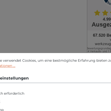
nstellungen
erwendet Cookies, um eine bestmögliche Erfahrung bieten zu 
e verwendet Cookies, um eine bestmögliche Erfahrung bieten z
ionen ...
roduktsicherheit
einstellungen
 "HM Müllner Schlangenb
h erforderlich
k
ng