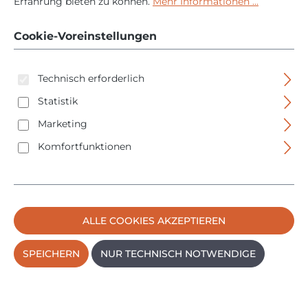
Erfahrung bieten zu können.
Mehr Informationen ...
Panel - Parkett -
190mm
Cookie-Voreinstellungen
Technisch erforderlich
Statistik
Marketing
Komfortfunktionen
Bildergalerie überspringen
ALLE COOKIES AKZEPTIEREN
SPEICHERN
NUR TECHNISCH NOTWENDIGE