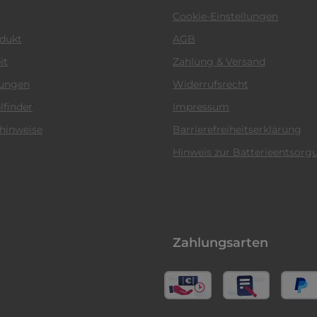
Cookie-Einstellungen
odukt
AGB
it
Zahlung & Versand
tungen
Widerrufsrecht
lfinder
Impressum
hinweise
Barrierefreiheitserklärung
Hinweis zur Batterieentsorg
Zahlungsarten