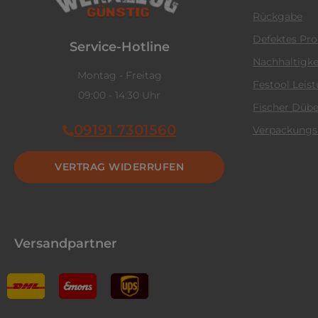
Rückgabe
Defektes Pr
Service-Hotline
Nachhaltigke
Montag - Freitag
Festool Leis
09:00 - 14:30 Uhr
Fischer Dübe
09191 7301560
Verpackungs
VERTRAG WIDERRUFEN
Versandpartner