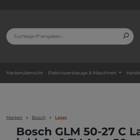
m Hauptinhalt springen
Zur Suche springen
Zur Hauptnavigation springen
Markenübersicht
Elektrowerkzeuge & Maschinen
Handw
Marken
Bosch
Laser
Bosch GLM 50-27 C L