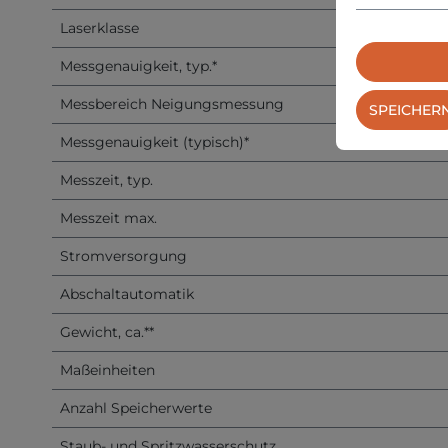
Laserklasse
Messgenauigkeit, typ.*
Messbereich Neigungsmessung
SPEICHER
Messgenauigkeit (typisch)*
Messzeit, typ.
Messzeit max.
Stromversorgung
Abschaltautomatik
Gewicht, ca.**
Maßeinheiten
Anzahl Speicherwerte
Staub- und Spritzwasserschutz