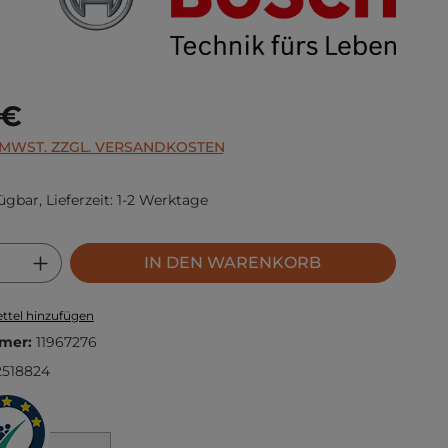
s:
 €
. MWST. ZZGL. VERSANDKOSTEN
ügbar, Lieferzeit: 1-2 Werktage
 Anzahl: Gib den gewünschten Wert ei
IN DEN WARENKORB
ttel hinzufügen
mer:
11967276
518824