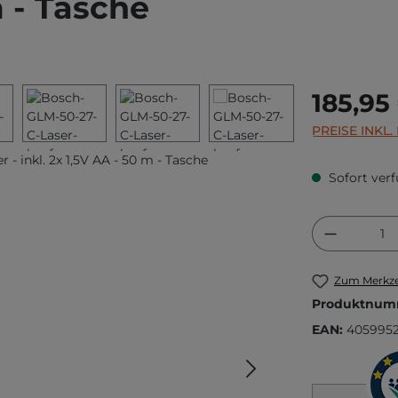
m - Tasche
Regulärer Prei
185,95
PREISE INKL
Sofort verf
Produkt
Zum Merkze
Produktnum
EAN:
4059952