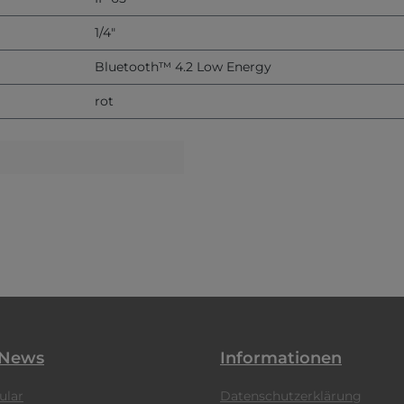
1/4"
Bluetooth™ 4.2 Low Energy
rot
 News
Informationen
ular
Datenschutzerklärung