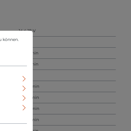
14,4 18 V
können.
Mehr Informationen ...
u können.
8,0 A
10/25 min
15/30 min
15 min
20/35 min
25/35 min
30/45 min
35/55 min
41/55 min