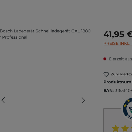
Regulärer Prei
41,95 
PREISE INKL
Derzeit aus
Zum Merkze
Produktnum
EAN:
3165140