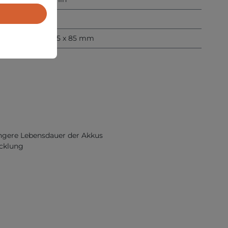
700 g
182 x 115 x 85 mm
längere Lebensdauer der Akkus
cklung