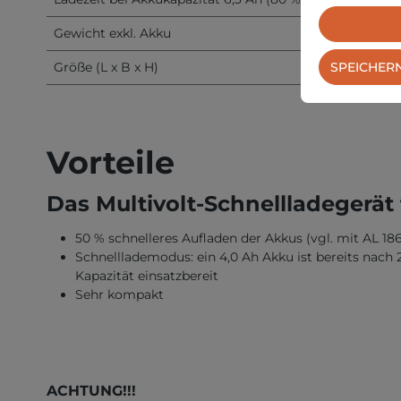
Gewicht exkl. Akku
Größe (L x B x H)
SPEICHER
Vorteile
Das Multivolt-Schnellladegerät f
50 % schnelleres Aufladen der Akkus (vgl. mit AL 18
Schnelllademodus: ein 4,0 Ah Akku ist bereits nach 
Kapazität einsatzbereit
Sehr kompakt
ACHTUNG!!!