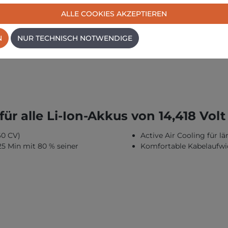
ALLE COOKIES AKZEPTIEREN
N
NUR TECHNISCH NOTWENDIGE
ür alle Li-Ion-Akkus von 14,418 Volt
60 CV)
Active Air Cooling für 
25 Min mit 80 % seiner
Komfortable Kabelaufwi