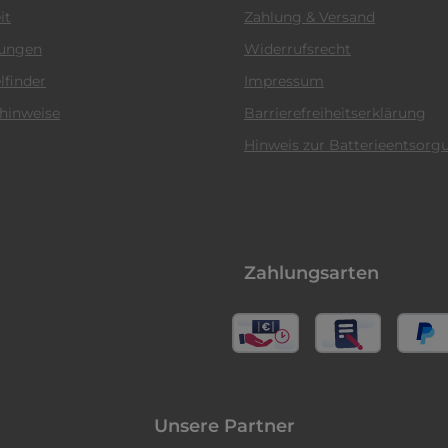
it
Zahlung & Versand
tungen
Widerrufsrecht
lfinder
Impressum
hinweise
Barrierefreiheitserklärung
Hinweis zur Batterieentsorg
Zahlungsarten
Unsere Partner