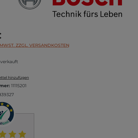
s:
€
. MWST. ZZGL. VERSANDKOSTEN
verkauft
ttel hinzufügen
mer:
11115201
839327