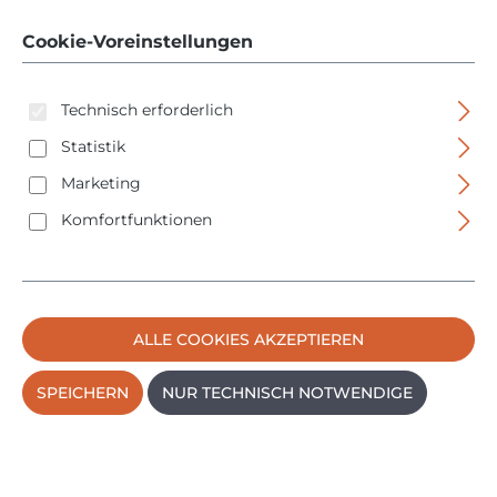
11001.0000 - 100 x 100
x 6 feuerverzinkt
Cookie-Voreinstellungen
Technisch erforderlich
Statistik
Marketing
Komfortfunktionen
Bildergalerie überspringen
ALLE COOKIES AKZEPTIEREN
SPEICHERN
NUR TECHNISCH NOTWENDIGE