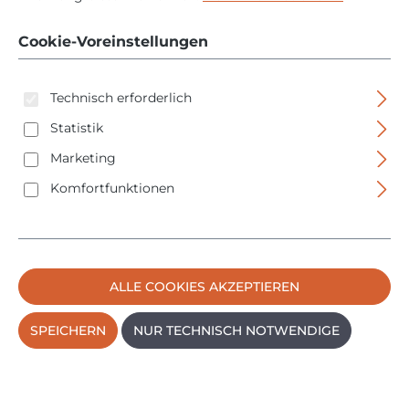
mit Düse - 15m - 125501
D12
Cookie-Voreinstellungen
Technisch erforderlich
Statistik
Marketing
Komfortfunktionen
Bildergalerie überspringen
ALLE COOKIES AKZEPTIEREN
SPEICHERN
NUR TECHNISCH NOTWENDIGE